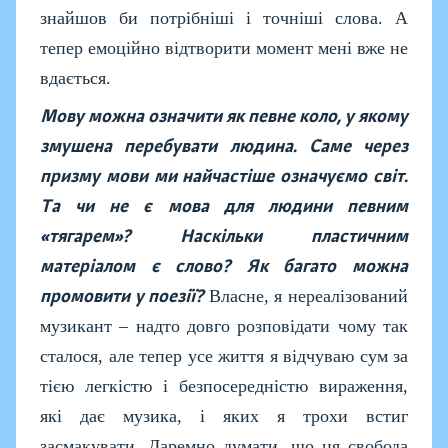
знайшов би потрібніші і точніші слова. А
тепер емоційно відтворити момент мені вже не
вдається.
Мову можна означити як певне коло, у якому
змушена перебувати людина. Саме через
призму мови ми найчастіше означуємо світ.
Та чи не є мова для людини певним
«тягарем»? Наскільки пластичним
матеріалом є слово? Як багато можна
промовити у поезії?
Власне, я нереалізований
музикант – надто довго розповідати чому так
сталося, але тепер усе життя я відчуваю сум за
тією легкістю і безпосередністю вираження,
які дає музика, і яких я трохи встиг
засмакувати. Даремно думати, що ця свобода