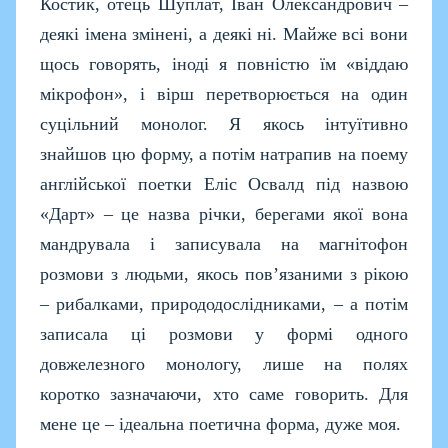
Костик, отець Шуплат, Іван Олександрович –
деякі імена змінені, а деякі ні. Майже всі вони
щось говорять, іноді я повністю їм «віддаю
мікрофон», і вірш перетворюється на один
суцільний монолог. Я якось інтуїтивно
знайшов цю форму, а потім натрапив на поему
англійської поетки Еліс Освалд під назвою
«Дарт» – це назва річки, берегами якої вона
мандрувала і записувала на магнітофон
розмови з людьми, якось пов’язаними з рікою
– рибалками, природодослідниками, – а потім
записала ці розмови у формі одного
довжелезного монологу, лише на полях
коротко зазначаючи, хто саме говорить. Для
мене це – ідеальна поетична форма, дуже моя.