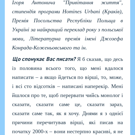
Ігоря Антонича "Привітання життя",
стипендія програми Homines Urbani (Краків),
Премія Посольства Республіки Польща в
Україні за найкращий переклад року з польської
мови, Літературна премія імені Джозефа
Конрада-Коженьовського та ін.
Що спонукає Вас писати?
Я б сказав, що десь
із половина всього того, що мені вдалося
написати – а якщо йдеться по вірші, то, може,
і всі сто відсотків – написані наперекір. Мені
йшлося про те, щоб перервати чийсь монолог і
сказати, сказати саме це, сказати зараз,
сказати саме так, як я хочу. Днями я з однієї
причини перечитував вірші, які писав на
початку 2000-х – вони нестерпно красиві, я не