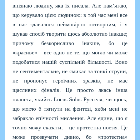
впізнаю людину, яка їх писала. Але пам’ятаю,
що керувало цією людиною: в той час мені все
в нас здавалося неймовірно потворним, і я
шукав спосіб творити щось абсолютно інакше;
причому безкорисливо інакше, бо це
«красиве» – все одно не те, що могло чи може
подобатися нашій суспільній більшості. Воно
не сентиментальне, не смикає за тонкі струни,
не пропонує героїчних зразків, не має
щасливих фіналів. Це просто якась інша
планета, якийсь
Locus
Solus
Русселя, чи щось,
що могло б тягнути на фентезі, якби мені не
забракло епічності мислення. Але єдине, що я
точно можу сказати, – це протестна поезія. Це
може прозвучати дивно, бо «протестна»