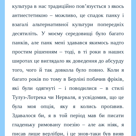
культура в нас традиційно пов’язується з якось
антиестетикою – можливо, це спадок панку і
взагалі альтернативної культури попередніх
десятиліть. У моєму середовищі було багато
панків, але панк мені здавався якимось надто
простим рішенням – тоді, в ті роки в наших
широтах це виглядало як доведення до абсурду
того, чого й так довкола було повно. Коли я
багато років по тому в Берліні побачив фріків,
які були одягнуті – і поводилися – в стилі
Тулуз-Лотрека чи Нерваля, я усвідомив, що це
була моя опція, яку я колись проґавив.
Здавалося би,
я в той період мав би писати
гладеньку римовану поезію – але аж ніяк, я
писав лише верлібри, і це знов-таки був вияв