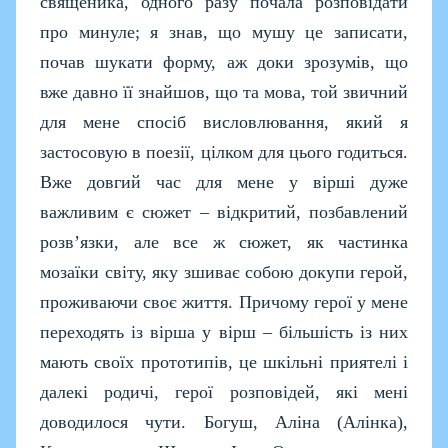
священика, одного разу почала розповідати
про минуле; я знав, що мушу це записати,
почав шукати форму, аж доки зрозумів, що
вже давно її знайшов, що та мова, той звичний
для мене спосіб висловлювання, який я
застосовую в поезії, цілком для цього годиться.
Вже довгий час для мене у вірші дуже
важливим є сюжет – відкритий, позбавлений
розв’язки, але все ж сюжет, як частинка
мозаїки світу, яку зшиває собою докупи герой,
проживаючи своє життя. Причому герої у мене
переходять із вірша у вірш – більшість із них
мають своїх прототипів, це шкільні приятелі і
далекі родичі, герої розповідей, які мені
доводилося чути. Богуш, Аліна (Алінка),