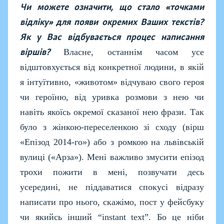
Чи можете означити, що стало «точками
відліку» для появи окремих Ваших текстів?
Як у Вас відбувається процес написання
віршів?
Власне, останнім часом усе
відштовхується від конкретної людини, в якій
я інтуїтивно, «животом» відчуваю свого героя
чи героїню, від уривка розмови з нею чи
навіть якоїсь окремої сказаної нею фрази. Так
було з жінкою-переселенкою зі сходу (вірш
«Епізод 2014-го») або з ромкою на львівській
вулиці («Арза»). Мені важливо змусити епізод
трохи пожити в мені, позвучати десь
усередині, не піддаватися спокусі відразу
написати про нього, скажімо, пост у фейсбуку
чи якийсь інший “
instant
text
”. Бо це ніби