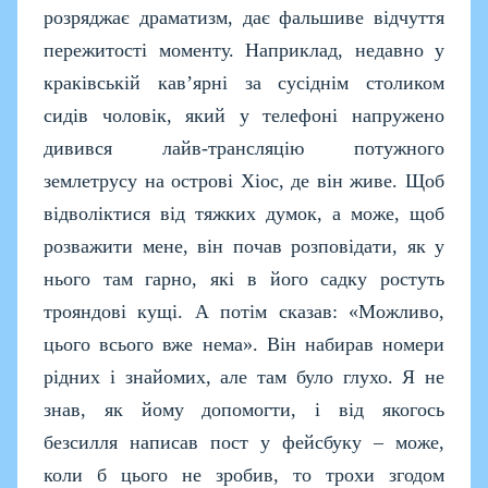
розряджає драматизм, дає фальшиве відчуття
пережитості моменту. Наприклад, недавно у
краківській кав’ярні за сусіднім столиком
сидів чоловік, який у телефоні напружено
дивився лайв-трансляцію потужного
землетрусу на острові Хіос, де він живе. Щоб
відволіктися від тяжких думок, а може, щоб
розважити мене, він почав розповідати, як у
нього там гарно, які в його садку ростуть
трояндові кущі. А потім сказав: «Можливо,
цього всього вже нема». Він набирав номери
рідних і знайомих, але там було глухо. Я не
знав, як йому допомогти, і від якогось
безсилля написав пост у фейсбуку – може,
коли б цього не зробив, то трохи згодом