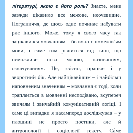
літературі, якою є його роль?
Знаєте, мене
завжди цікавило все межове, неочевидне.
Пограниччя, де щось одне починає набувати
рис іншого. Може, тому я свого часу так
зацікавився мовчанням – бо воно є помежів’ям
мови, і саме тим різниться від тиші, що
неможливе поза мовою, називанням,
означуванням. Це, звісно, працює і у
зворотний бік. Але найцікавішим – і найбільш
наповненим значенням – мовчання є тоді, коли
трапляється в мовленні несподівано, всупереч
звичаям і звичайній комунікативній логіці. І
саме ці випадки я насамперед досліджував – у
площині не просто поетики, але й
антропології і соціології тексту. Са́ме