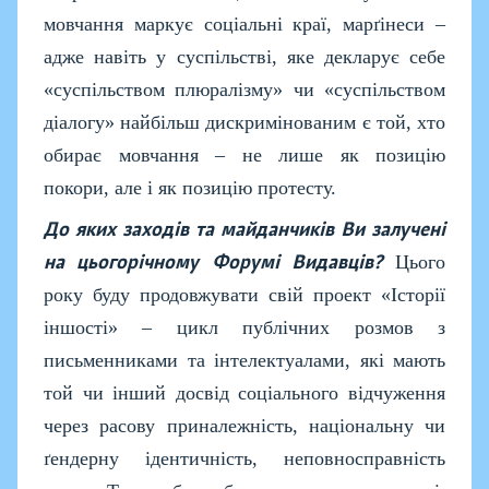
мовчання маркує соціальні краї, марґінеси –
адже навіть у суспільстві, яке декларує себе
«суспільством плюралізму» чи «суспільством
діалогу» найбільш дискримінованим є той, хто
обирає мовчання – не лише як позицію
покори, але і як позицію протесту.
До яких заходів та майданчиків Ви залучені
на цьогорічному Форумі Видавців?
Цього
року буду продовжувати свій проект «Історії
іншості» – цикл публічних розмов з
письменниками та інтелектуалами, які мають
той чи інший досвід соціального відчуження
через расову приналежність, національну чи
ґендерну ідентичність, неповносправність