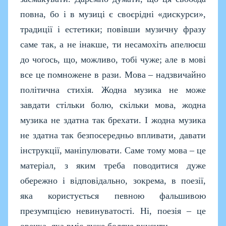
повна, бо і в музиці є своєрідні «дискурси»,
традиції і естетики; повівши музичну фразу
саме так, а не інакше, ти несамохіть апелюєш
до чогось, що, можливо, тобі чуже; але в мові
все це помножене в рази. Мова – надзвичайно
політична стихія. Жодна музика не може
завдати стільки болю, скільки мова, жодна
музика не здатна так брехати. І жодна музика
не здатна так безпосередньо впливати, давати
інструкції, маніпулювати. Саме тому мова – це
матеріал, з яким треба поводитися дуже
обережно і відповідально, зокрема, в поезії,
яка користується певною фальшивою
презумпцією невинуватості. Ні, поезія – це