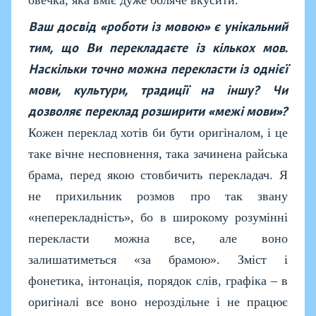
овечка, яка вміє дуже боляче вкусити.
Ваш досвід «роботи із мовою» є унікальний
тим, що Ви перекладаєте із кількох мов.
Наскільки точно можна перекласти із однієї
мови, культури, традиції на іншу? Чи
дозволяє переклад розширити «межі мови»?
Кожен переклад хотів би бути оригіналом, і це
таке вічне несповнення, така зачинена райська
брама, перед якою стовбичить перекладач. Я
не прихильник розмов про так звану
«неперекладність», бо в широкому розумінні
перекласти можна все, але воно
залишатиметься «за брамою». Зміст і
фонетика, інтонація, порядок слів, графіка – в
оригіналі все воно нероздільне і не працює