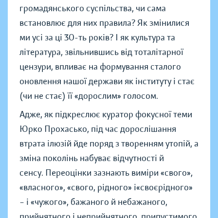
громадянського суспільства, чи сама
встановлює для них правила? Як змінилися
ми усі за ці 30-ть років? І як культура та
література, звільнившись від тоталітарної
цензури, впливає на формування сталого
оновлення нашої держави як інституту і стає
(чи не стає) її «дорослим» голосом.
Адже, як підкреслює куратор фокусної теми
Юрко Прохасько, під час дорослішання
втрата ілюзій йде поряд з творенням утопій, а
зміна поколінь набуває відчутності й
сенсу. Переоцінки зазнають виміри «свого»,
«власного», «свого, рідного» і«своєрідного»
– і «чужого», бажаного й небажаного,
прийнятного і неприйнятного, припустимого