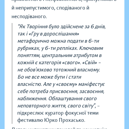
й неприпустимого, сподіваного й
несподіваного.
“Як Творіння було здійснене за 6 днів,
так і «Гру в дорослішання»
метафорично можна подати в 6-ти
рубриках, у 6-ти репліках. Ключовим
поняттям, центральним атрибутом в
кожній є категорія «свого». «Свій» –
не обов’язково тотожний власному.
Бо не все може бути і стати
власністю. Але у «своєму» маніфестує
себе потреба присвоєння, засвоєння,
наближення. Облаштування свого
неповторного життя, свого світу”
, –
підкреслює куратор фокусної теми
фестивалю Юрко Прохасько.