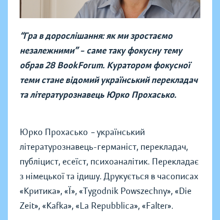
“Гра в дорослішання: як ми зростаємо
незалежними” – саме таку фокусну тему
обрав 28 BookForum. Куратором фокусної
теми стане відомий український перекладач
та літературознавець Юрко Прохасько.
Юрко Прохасько
–
український
літературознавець-германіст, перекладач,
публіцист, есеїст, психоаналітик. Перекладає
з німецької та ідишу. Друкується в часописах
«Критика», «Ї», «Tygodnik Powszechny», «Die
Zeit», «Kafka», «La Repubblica», «Falter».