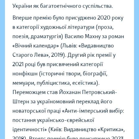
України як багатоетнічного суспільства.
Вперше премію було присуджено 2020 року
в категорії художньої літератури (проза,
поезія, драматургія) Василю Махну за роман
«Вічний календар» (Львів: «Видавництво
Старого Лева», 2019). Другий рік премії у
2021 році був присвячений категорії
нонфікшн (історичні твори, біографії,
мемуари, публіцистика, есеїстика).
Переможцем став Йоханан Петровський-
Штерн за україномовний переклад його
новаторської праці «Анти-імперський вибір:
постання українсько-єврейської
ідентичності» (Київ: Видавництво «Критика»,
2018). Втретє премію було присуджено 2023