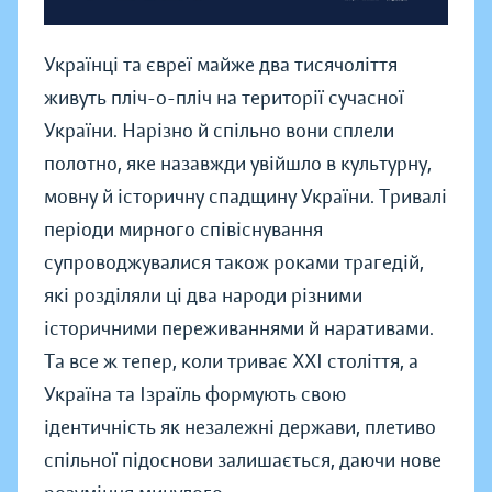
Українці та євреї майже два тисячоліття
живуть пліч-о-пліч на території сучасної
України. Нарізно й спільно вони сплели
полотно, яке назавжди увійшло в культурну,
мовну й історичну спадщину України. Тривалі
періоди мирного співіснування
супроводжувалися також роками трагедій,
які розділяли ці два народи різними
історичними переживаннями й наративами.
Та все ж тепер, коли триває XXI століття, а
Україна та Ізраїль формують свою
ідентичність як незалежні держави, плетиво
спільної підоснови залишається, даючи нове