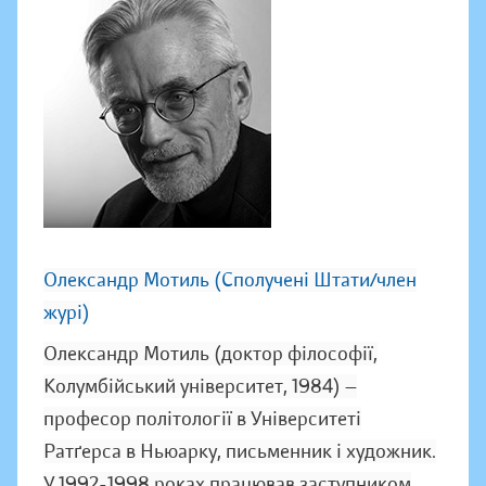
Олександр Мотиль (Сполучені Штати/член
журі)
Олександр Мотиль (доктор філософії,
Колумбійський університет, 1984) —
професор політології в Університеті
Ратґерса в Ньюарку, письменник і художник.
У 1992-1998 роках працював заступником