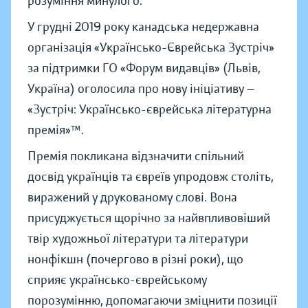
розуміння минулого.
У грудні 2019 року канадська недержавна
організація «Українсько-Єврейська Зустріч»
за підтримки ГО «Форум видавців» (Львів,
Україна) оголосила про нову ініціативу —
«Зустріч: Українсько-єврейська літературна
премія»™.
Премія покликана відзначити спільний
досвід українців та євреїв упродовж століть,
виражений у друкованому слові. Вона
присуджується щорічно за найвпливовіший
твір художньої літератури та літератури
нонфікшн (почергово в різні роки), що
сприяє українсько-єврейському
порозумінню, допомагаючи зміцнити позиції