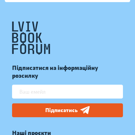
Підписатися на інформаційну
розсилку
Підписатись
Наші проєкти