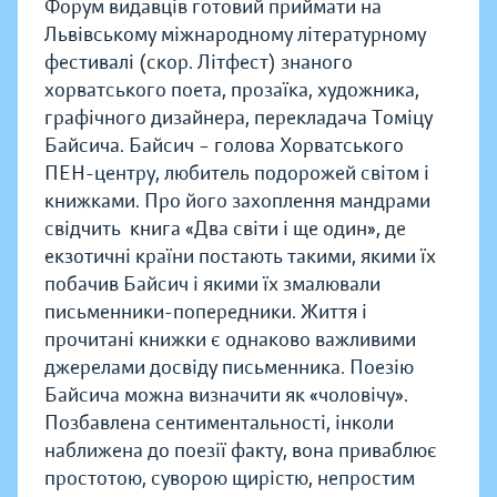
Форум видавців готовий приймати на
Львівському міжнародному літературному
фестивалі (скор. Літфест) знаного
хорватського поета, прозаїка, художника,
графічного дизайнера, перекладача Томіцу
Байсича. Байсич – голова Хорватського
ПЕН-центру, любитель подорожей світом і
книжками. Про його захоплення мандрами
свідчить книга «Два світи і ще один», де
екзотичні країни постають такими, якими їх
побачив Байсич і якими їх змалювали
письменники-попередники. Життя і
прочитані книжки є однаково важливими
джерелами досвіду письменника. Поезію
Байсича можна визначити як «чоловічу».
Позбавлена сентиментальності, інколи
наближена до поезії факту, вона приваблює
простотою, суворою щирістю, непростим