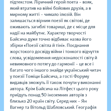
підтекстом. Ліричний герой поета – вояк,
який втратив на війні бойових друзів, а в
мирному житті – чимало ілюзій. Він
залишається вірним поезії як світові, де
оживають загиблі товариші, де є місце для
надії на майбутнє. Характер творчості
Байсича дуже точно відбиває назва його
збірки «Поезії світла й тіні». Поєднання
жорстокого досвіду війни і тонкого відчуття
слова, усвідомлення недосконалості світу й
невимовного потягу до гармонії – це все і
багато чого іншого знайде український читач
у поезії Томіци Байсича, а гості Форуму
видавців зможуть її також почути у виконанні
автора. Крім Байсича на Літфест цього року
приїдуть понад 50 іноземних авторів з
близько 20 країн світу. Серед них – Ян
Вагнер та Вітольд Шабловський. Географія