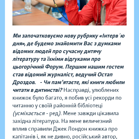
Ми започатковуємо нову рубрику «Інтерв´ю
дня», де будемо знайомити Вас з думками
відомих людей про сучасну дитячу
літературу та їхніми відгуками про
цьогорічний Форум. Першим нашим гостем
став відомий журналіст, ведучий Остап
Дроздов.
- Чи пам'ятаєте, які книги любили
читати в дитинстві?
Насправді, улюблених
книжок було багато, я побив усі рекорди по
читанню у своїй районній бібліотеці
(усміхається -
ред
)
. Мене завжди цікавила
західна література. На мене величезний
вплив справили Джек Лондон книжка про
капітанів і, як не дивно, російський автор,