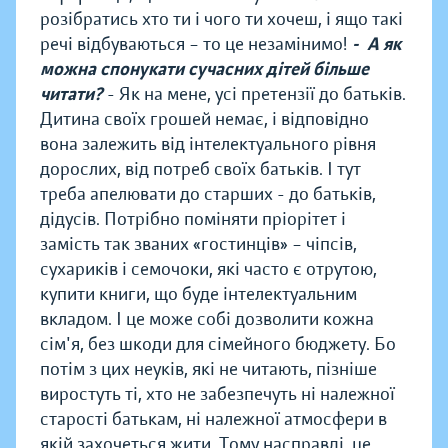
розібратись хто ти і чого ти хочеш, і ящо такі
речі відбуваються – то це незамінимо!
- А як
можна спонукати сучасних дітей більше
читати?
- Як на мене, усі претензії до батьків.
Дитина своїх грошей немає, і відповідно
вона залежить від інтелектуального рівня
дорослих, від потреб своїх батьків. І тут
треба апелювати до старших - до батьків,
дідусів. Потрібно поміняти пріорітет і
замість так званих «гостинців» – чіпсів,
сухариків і семочоки, які часто є отрутою,
купити книги, що буде інтелектуальним
вкладом. І це може собі дозволити кожна
сім'я, без шкоди для сімейного бюджету. Бо
потім з цих неуків, які не читають, пізніше
виростуть ті, хто не забезпечуть ні належної
старості батькам, ні належної атмосфери в
якій захочеться жити. Тому насправді, це