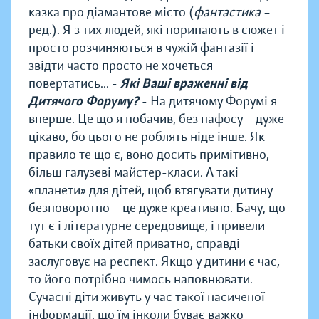
казка про діамантове місто (
фантастика
–
ред.). Я з тих людей, які поринають в сюжет і
просто розчиняються в чужій фантазії і
звідти часто просто не хочеться
повертатись... -
Які Ваші враженні від
Дитячого Форуму?
- На дитячому Форумі я
вперше. Це що я побачив, без пафосу – дуже
цікаво, бо цього не роблять ніде інше. Як
правило те що є, воно досить примітивно,
більш галузеві майстер-класи. А такі
«планети» для дітей, щоб втягувати дитину
безповоротно – це дуже креативно. Бачу, що
тут є і літературне середовище, і привели
батьки своїх дітей приватно, справді
заслуговує на респект. Якщо у дитини є час,
то його потрібно чимось наповнювати.
Сучасні діти живуть у час такої насиченої
інформації, що їм інколи буває важко