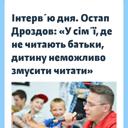
Інтерв´ю дня. Остап
Дроздов: «У сім´ї, де
не читають батьки,
дитину неможливо
змусити читати»