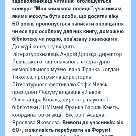
задоволення від читання” оголошується
конкурс “Моя книжкова полиця”: учасникам,
якими можуть бути особи, що досягли віку
60 років, пропонується написати оповідання
чи есе про особливу для них книгу, домашню
бібліотеку чи подію, пов’язану з книжками.
До журі конкурсу входять:
літературознавець Андрій Дрозда, директор
Львівського національного літературно-
меморіального музею Івана Франка Богдан
Тихолоз, програмна директорка
Літературного фестивалю Софія Челяк,
президент Форуму видавців у Львові
Олександра Коваль, директор наукової
бібліотеки ЛНУ імені Франка Василь Кметь,
координаторки акції Вікторія Асадча і
Ярослава Яковлєва.
Вимоги до учасників: вік
60+, можливість перебувати на Форумі