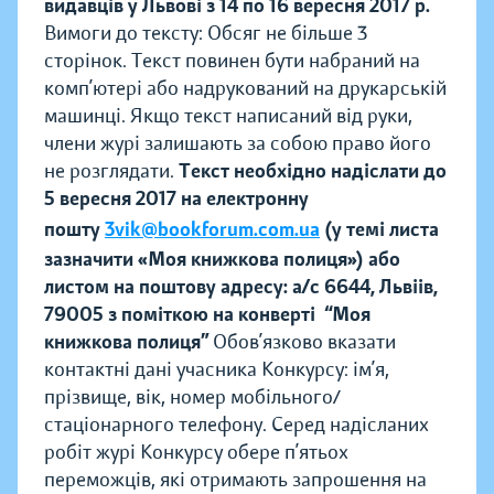
видавців у Львові з 14 по 16 вересня 2017 р.
Вимоги до тексту: Обсяг не більше 3
сторінок. Текст повинен бути набраний на
комп’ютері або надрукований на друкарській
машинці. Якщо текст написаний від руки,
члени журі залишають за собою право його
не розглядати.
Текст необхідно надіслати до
5 вересня 2017 на електронну
пошту
3vik@bookforum.com.ua
(у темі листа
зазначити «Моя книжкова полиця») або
листом на поштову адресу: а/с 6644, Львіів,
79005 з поміткою на конверті “Моя
книжкова полиця”
Обов’язково вказати
контактні дані учасника Конкурсу: ім’я,
прізвище, вік, номер мобільного/
стаціонарного телефону. Серед надісланих
робіт журі Конкурсу обере п’ятьох
переможців, які отримають запрошення на