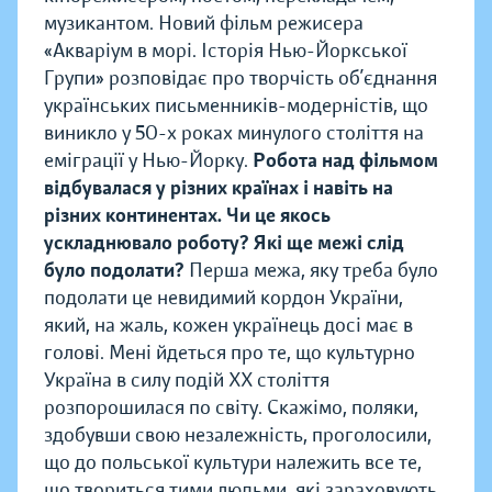
музикантом. Новий фільм режисера
«Акваріум в морі. Історія Нью-Йоркської
Групи» розповідає про творчість об’єднання
українських письменників-модерністів, що
виникло у 50-х роках минулого століття на
еміграції у Нью-Йорку.
Робота над фільмом
відбувалася у різних країнах і навіть на
різних континентах. Чи це якось
ускладнювало роботу? Які ще межі слід
було подолати?
Перша межа, яку треба було
подолати це невидимий кордон України,
який, на жаль, кожен українець досі має в
голові. Мені йдеться про те, що культурно
Україна в силу подій ХХ століття
розпорошилася по світу. Скажімо, поляки,
здобувши свою незалежність, проголосили,
що до польської культури належить все те,
що твориться тими людьми, які зараховують