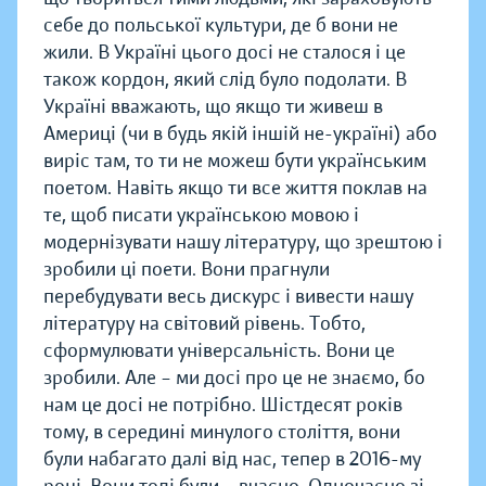
себе до польської культури, де б вони не
жили. В Україні цього досі не сталося і це
також кордон, який слід було подолати. В
Україні вважають, що якщо ти живеш в
Америці (чи в будь якій іншій не-україні) або
виріс там, то ти не можеш бути українським
поетом. Навіть якщо ти все життя поклав на
те, щоб писати українською мовою і
модернізувати нашу літературу, що зрештою і
зробили ці поети. Вони прагнули
перебудувати весь дискурс і вивести нашу
літературу на світовий рівень. Тобто,
сформулювати універсальність. Вони це
зробили. Але – ми досі про це не знаємо, бо
нам це досі не потрібно. Шістдесят років
тому, в середині минулого століття, вони
були набагато далі від нас, тепер в 2016-му
році. Вони тоді були – вчасно. Одночасно зі