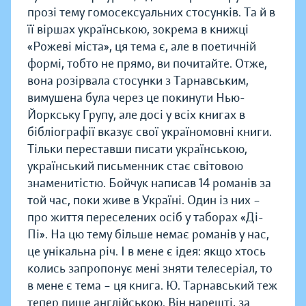
прозі тему гомосексуальних стосунків. Та й в
її віршах українською, зокрема в книжці
«Рожеві міста», ця тема є, але в поетичній
формі, тобто не прямо, ви почитайте. Отже,
вона розірвала стосунки з Тарнавським,
вимушена була через це покинути Нью-
Йоркську Групу, але досі у всіх книгах в
бібліографії вказує свої україномовні книги.
Тільки переставши писати українською,
український письменник стає світовою
знаменитістю. Бойчук написав 14 романів за
той час, поки живе в Україні. Один із них –
про життя переселених осіб у таборах «Ді-
Пі». На цю тему більше немає романів у нас,
це унікальна річ. І в мене є ідея: якщо хтось
колись запропонує мені зняти телесеріал, то
в мене є тема – ця книга. Ю. Тарнавський теж
тепер пише англійською. Він нарешті, за