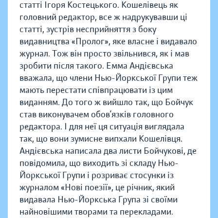
статті Ігоря Костецького. Кошелівець як
головний редактор, все ж надрукувавши ці
статті, зустрів несприйняття з боку
видавництва «Пролог», яке власне і видавало
журнал. Тож він просто звільнився, як і мав
зробити після такого. Емма Андієвська
вважала, що члени Нью-Йоркської Групи теж
мають перестати співпрацювати із цим
виданням. До того ж вийшло так, що Бойчук
став виконувачем обов’язків головного
редактора. І для неї ця ситуація виглядала
так, що вони зумисне випхали Кошелівця.
Андієвська написала два листи Бойчукові, де
повідомила, що виходить зі складу Нью-
Йоркської Групи і розриває стосунки із
журналом «Нові поезії», це річник, який
видавала Нью-Йоркська Група зі своїми
найновішими творами та перекладами.