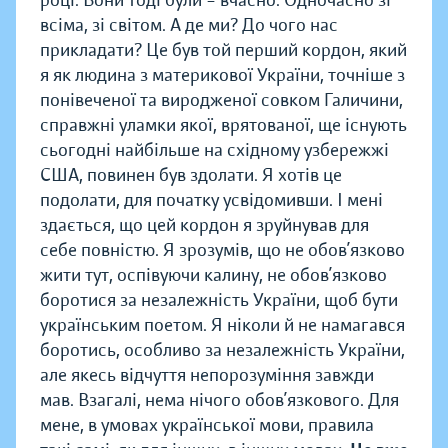
всіма, зі світом. А де ми? До чого нас
прикладати? Це був той перший кордон, який
я як людина з материкової України, точніше з
понівеченої та виродженої совком Галичини,
справжні уламки якої, врятованої, ще існують
сьогодні найбільше на східному узбережжі
США, повинен був здолати. Я хотів це
подолати, для початку усвідомивши. І мені
здається, що цей кордон я зруйнував для
себе повністю. Я зрозумів, що не обов’язково
жити тут, оспівуючи калину, не обов’язково
боротися за незалежність України, щоб бути
українським поетом. Я ніколи й не намагався
боротись, особливо за незалежність України,
але якесь відчуття непорозуміння завжди
мав. Взагалі, нема нічого обов’язкового. Для
мене, в умовах української мови, правила