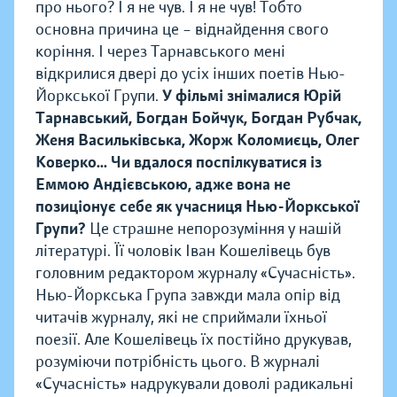
про нього? І я не чув. І я не чув! Тобто
основна причина це – віднайдення свого
коріння. І через Тарнавського мені
відкрилися двері до усіх інших поетів Нью-
Йоркської Групи.
У фільмі знімалися Юрій
Тарнавський, Богдан Бойчук, Богдан Рубчак,
Женя Васильківська, Жорж Коломиєць, Олег
Коверко... Чи вдалося поспілкуватися із
Еммою Андієвською, адже вона не
позиціонує себе як учасниця Нью-Йоркської
Групи?
Це страшне непорозуміння у нашій
літературі. Її чоловік Іван Кошелівець був
головним редактором журналу «Сучасність».
Нью-Йоркська Група завжди мала опір від
читачів журналу, які не сприймали їхньої
поезії. Але Кошелівець їх постійно друкував,
розуміючи потрібність цього. В журналі
«Сучасність» надрукували доволі радикальні