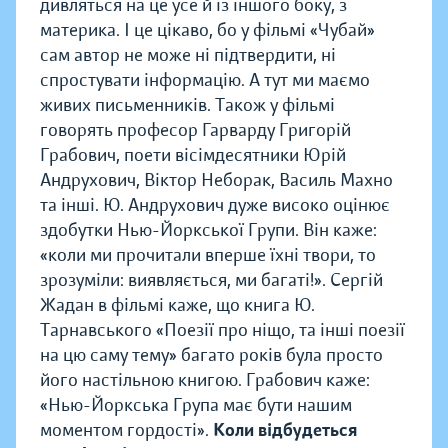
дивляться на це усе й із іншого боку, з
материка. І це цікаво, бо у фільмі «Чубай»
сам автор не може ні підтвердити, ні
спростувати інформацію. А тут ми маємо
живих письменників. Також у фільмі
говорять професор Гарварду Григорій
Грабович, поети вісімдесятники Юрій
Андрухович, Віктор Неборак, Василь Махно
та інші. Ю. Андрухович дуже високо оцінює
здобутки Нью-Йоркської Групи. Він каже:
«коли ми прочитали вперше їхні твори, то
зрозуміли: виявляється, ми багаті!». Сергій
Жадан в фільмі каже, що книга Ю.
Тарнавського «Поезії про ніщо, та інші поезії
на цю саму тему» багато років була просто
його настільною книгою. Грабович каже:
«Нью-Йоркська Група має бути нашим
моментом гордості».
Коли відбудеться