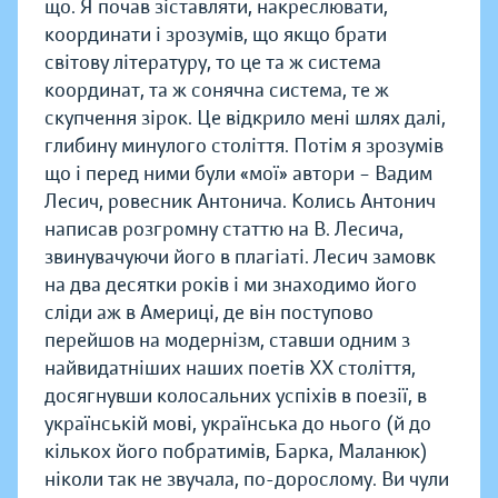
що. Я почав зіставляти, накреслювати,
координати і зрозумів, що якщо брати
світову літературу, то це та ж система
координат, та ж сонячна система, те ж
скупчення зірок. Це відкрило мені шлях далі,
глибину минулого століття. Потім я зрозумів
що і перед ними були «мої» автори – Вадим
Лесич, ровесник Антонича. Колись Антонич
написав розгромну статтю на В. Лесича,
звинувачуючи його в плагіаті. Лесич замовк
на два десятки років і ми знаходимо його
сліди аж в Америці, де він поступово
перейшов на модернізм, ставши одним з
найвидатніших наших поетів ХХ століття,
досягнувши колосальних успіхів в поезії, в
українській мові, українська до нього (й до
кількох його побратимів, Барка, Маланюк)
ніколи так не звучала, по-дорослому. Ви чули