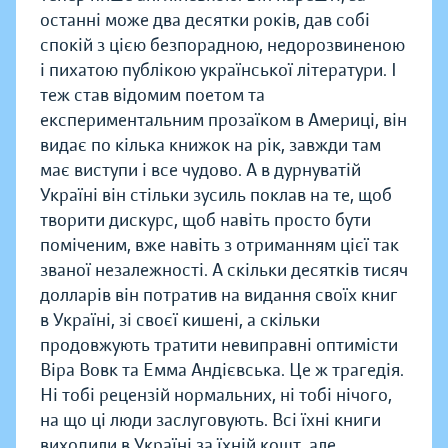
останні може два десятки років, дав собі
спокій з цією безпорадною, недорозвиненою
і пихатою публікою української літератури. І
теж став відомим поетом та
експериментальним прозаїком в Америці, він
видає по кілька книжок на рік, завжди там
має виступи і все чудово. А в дурнуватій
Україні він стільки зусиль поклав на те, щоб
творити дискурс, щоб навіть просто бути
поміченим, вже навіть з отриманням цієї так
званої незалежності. А скільки десятків тисяч
долларів він потратив на видання своїх книг
в Україні, зі своєї кишені, а скільки
продовжують тратити невиправні оптимісти
Віра Вовк та Емма Андієвська. Це ж трагедія.
Ні тобі рецензій нормальних, ні тобі нічого,
на що ці люди заслуговують. Всі їхні книги
виходили в Україні за їхній кошт, але