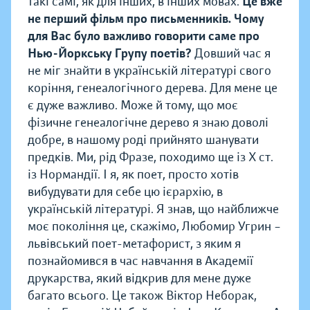
такі самі, як для інших, в інших мовах.
Це вже
не перший фільм про письменників. Чому
для Вас було важливо говорити саме про
Нью-Йоркську Групу поетів?
Довший час я
не міг знайти в українській літературі свого
коріння, генеалогічного дерева. Для мене це
є дуже важливо. Може й тому, що моє
фізичне генеалогічне дерево я знаю доволі
добре, в нашому роді прийнято шанувати
предків. Ми, рід Фразе, походимо ще із Х ст.
із Нормандії. І я, як поет, просто хотів
вибудувати для себе цю ієрархію, в
українській літературі. Я знав, що найближче
моє покоління це, скажімо, Любомир Угрин –
львівський поет-метафорист, з яким я
познайомився в час навчання в Академії
друкарства, який відкрив для мене дуже
багато всього. Це також Віктор Неборак,