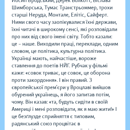
Йосип Бродський, Дерек Волкотт, Віслава
Шимборська, Тумас Транстрьоммер, трохи
старші Неруда, Монтале, Елітіс, Сайферт.
Ними свого часу заопікувалися їхні держави,
їхні читачі в широкому сенсі, які розповідали
про них від свого імені світу. Тобто казали:
це – наше. Виходили праці, переклади, одним
словом, це політика, культурна політика.
Українці мають, найчастіше, вороже
ставлення до поетів НЙГ. Рубчак у фільмі
каже: «совок триває, це совок, це оборона
проти закордоння». І він правий. З
європейської прем’єри у Вроцлаві вийшов
обурений українець, я його запитав потім,
чому. Він казав: «та, будуть сидіти в своїй
Америці і мені розповідати, як я маю жити!» І
це безґлузде сприйняття є типовим,
радянський союз процвітає в