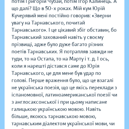
потім Григорій Чубай, потім Ігор Калинець. А
що далі? Що в 50-х роках. Мій кум Юрій
Кучерявий мені постійно говорив: «Зверни
увагу на Тарнавського, почитай
Тарнавського». І це цікавий збіг обставин, бо
Тарнавський захований навіть у своєму
прізвищі, адже було дуже багато різних
поетів Тарнавських. Я потрапляв завжди не
туди, то на Остапа, то на Марту і т. д. І ось,
коли я нарешті дістався саме до Юрія
Тарнавського, це для мене був удар по
голові. Перше враження було, що це взагалі
не українська поезія, що це якісь переклади з
іспаномовної, латиноамериканської поезії чи
з англосаксонської і при цьому написане
галицькою українською мовою. Навіть
більше, якоюсь тарнавською мовою,
тарнавським діалектом української мови, чи