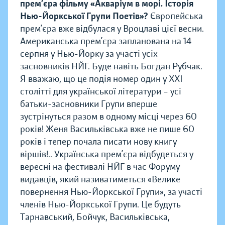
прем’єра фільму «Акваріум в морі. Історія
Нью-Йоркської Групи Поетів»?
Європейська
прем’єра вже відбулася у Вроцлаві цієї весни.
Американська прем’єра запланована на 14
серпня у Нью-Йорку за участі усіх
засновників НЙГ. Буде навіть Богдан Рубчак.
Я вважаю, що це подія номер один у ХХІ
столітті для української літератури – усі
батьки-засновники Групи вперше
зустрінуться разом в одному місці через 60
років! Женя Васильківська вже не пише 60
років і тепер почала писати нову книгу
віршів!.. Українська прем’єра відбудеться у
вересні на фестивалі НЙГ в час Форуму
видавців, який називатиметься «Велике
повернення Нью-Йоркської Групи», за участі
членів Нью-Йоркської Групи. Це будуть
Тарнавський, Бойчук, Васильківська,