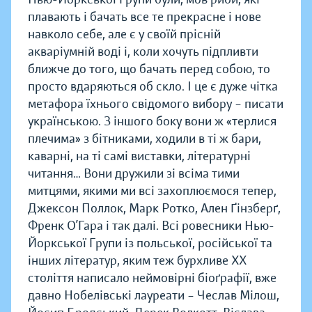
плавають і бачать все те прекрасне і нове
навколо себе, але є у своїй прісній
акваріумній воді і, коли хочуть підпливти
ближче до того, що бачать перед собою, то
просто вдаряються об скло. І це є дуже чітка
метафора їхнього свідомого вибору – писати
українською. З іншого боку вони ж «терлися
плечима» з бітниками, ходили в ті ж бари,
каварні, на ті самі виставки, літературні
читання… Вони дружили зі всіма тими
митцями, якими ми всі захоплюємося тепер,
Джексон Поллок, Марк Ротко, Ален Ґінзберґ,
Френк О’Гара і так далі. Всі ровесники Нью-
Йоркської Групи із польської, російської та
інших літератур, яким теж бурхливе ХХ
століття написало неймовірні біоґрафії, вже
давно Нобелівські лауреати – Чеслав Мілош,