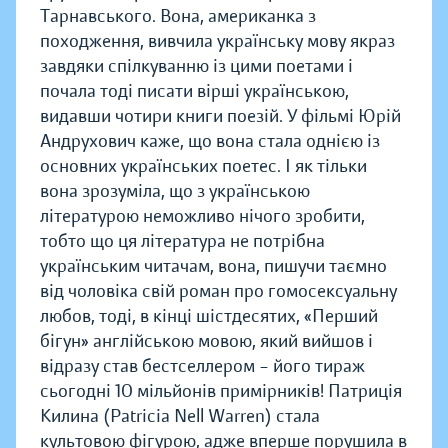
Тарнавського. Вона, американка з
походження, вивчила українську мову якраз
завдяки спілкуванню із цими поетами і
почала тоді писати вірші українською,
видавши чотири книги поезій. У фільмі Юрій
Андрухович каже, що вона стала однією із
основних українських поетес. І як тільки
вона зрозуміла, що з українською
літературою неможливо нічого зробити,
тобто що ця література не потрібна
українським читачам, вона, пишучи таємно
від чоловіка свій роман про гомосексуальну
любов, тоді, в кінці шістдесятих, «Перший
бігун» англійською мовою, який вийшов і
відразу став бестселлером – його тираж
сьогодні 10 мільйонів примірників! Патриція
Килина (Patricia Nell Warren) стала
культовою фігурою, адже вперше порушила в