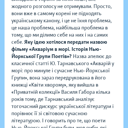
жодного розголосу не отримували. Просто,
вони вже в самому корені не підходять
українському канону, і це не їхня проблема,
це наша проблема, найбільша проблема в
тому, що ми ділимо себе на них і на самих
себе.
Яку ідею хотілося передати назвою
фільму «Акваріум в морі. Історія Нью-
Йоркської Групи Поетів»?
Назва апелює до
класичної статті Ю. Тарнавського «Акварій у
морі: про минуле і сучасне Нью-Йоркської
Групи», вона зараз передрукована в його
книжці «Квіти хворому», яку вийшла в
«Приватній колекції» Василя Ґабора кілька
років тому, де Тарнавський аналізує
тогочасний дискурс української літератури і
порівнює її зі світовою сучасною
літературою. І говорить про те, що поети
Нью-Йоркської Групи були, мов риби, які