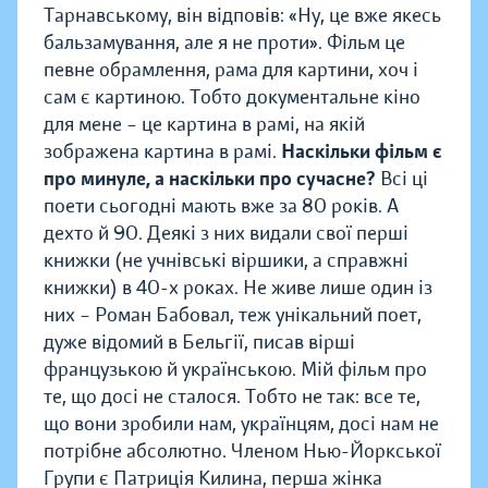
Тарнавському, він відповів: «Ну, це вже якесь
бальзамування, але я не проти». Фільм це
певне обрамлення, рама для картини, хоч і
сам є картиною. Тобто документальне кіно
для мене – це картина в рамі, на якій
зображена картина в рамі.
Наскільки фільм є
про минуле, а наскільки про сучасне?
Всі ці
поети сьогодні мають вже за 80 років. А
дехто й 90. Деякі з них видали свої перші
книжки (не учнівські віршики, а справжні
книжки) в 40-х роках. Не живе лише один із
них – Роман Бабовал, теж унікальний поет,
дуже відомий в Бельгії, писав вірші
французькою й українською. Мій фільм про
те, що досі не сталося. Тобто не так: все те,
що вони зробили нам, українцям, досі нам не
потрібне абсолютно. Членом Нью-Йоркської
Групи є Патриція Килина, перша жінка