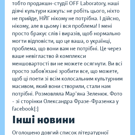
тобто продакшн-студії OFF Laboratory, наші
діячі культури кажуть: не робіть цього, ніхто
не прийде, НЙГ нікому не потрібна. І дійсно,
нікому, але в цьому і вся проблема! І мені
просто бракує слів і виразів, щоб нормально
могти відповісти, що це ваша, о українці,
проблема, що вони вам не потрібні. Це через
ваше невігластво й комплекси
меншовартості ви не можете осягнути. Ви всі
просто забов’язані зробити все, що можете,
щоб ці поети зі всім колосальним культурним
масивом, який вони створили, стали нам
потрібні. Розмовляла Мар'яна Зеленюк. Фото
- зі сторінки Олександра Фразе-Фразенка у
facebook[:]
Інші новини
Оголошено довгий список літературної