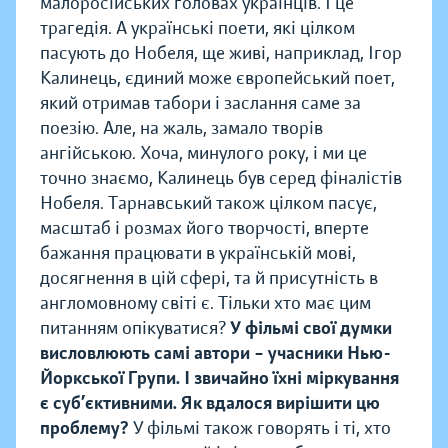
малоросійських головах українців. І це
трагедія. А українські поети, які цілком
пасують до Нобеля, ще живі, наприклад, Ігор
Калинець, єдиний може європейський поет,
який отримав табори і заслання саме за
поезію. Але, на жаль, замало творів
ангійською. Хоча, минулого року, і ми це
точно знаємо, Калинець був серед фіналістів
Нобеля. Тарнавський також цілком пасує,
масштаб і розмах його творчості, вперте
бажання працювати в українській мові,
досягнення в цій сфері, та й присутність в
англомовному світі є. Тільки хто має цим
питанням опікуватися?
У фільмі свої думки
висловлюють самі автори – учасники Нью-
Йоркської Групи. І звичайно їхні міркування
є суб’єктивними. Як вдалося вирішити цю
проблему?
У фільмі також говорять і ті, хто