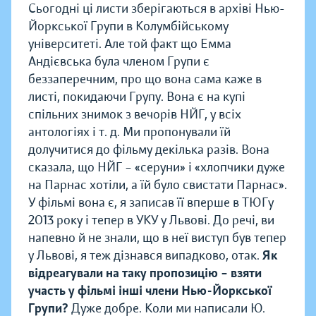
Сьогодні ці листи зберігаються в архіві Нью-
Йоркської Групи в Колумбійському
університеті. Але той факт що Емма
Андієвська була членом Групи є
беззаперечним, про що вона сама каже в
листі, покидаючи Групу. Вона є на купі
спільних знимок з вечорів НЙГ, у всіх
антологіях і т. д. Ми пропонували їй
долучитися до фільму декілька разів. Вона
сказала, що НЙГ – «серуни» і «хлопчики дуже
на Парнас хотіли, а їй було свистати Парнас».
У фільмі вона є, я записав її вперше в ТЮГу
2013 року і тепер в УКУ у Львові. До речі, ви
напевно й не знали, що в неї виступ був тепер
у Львові, я теж дізнався випадково, отак.
Як
відреагували на таку пропозицію – взяти
участь у фільмі інші члени Нью-Йоркської
Групи?
Дуже добре. Коли ми написали Ю.