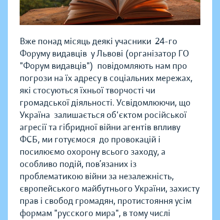
Вже понад місяць деякі учасники 24-го
Форуму видавців у Львові (організатор ГО
"Форум видавців") повідомляють нам про
погрози на їх адресу в соціальних мережах,
які стосуються їхньої творчості чи
громадської діяльності. Усвідомлюючи, що
Україна залишається об'єктом російської
агресії та гібридної війни агентів впливу
ФСБ, ми готуємося до провокацій і
посилюємо охорону всього заходу, а
особливо подій, пов’язаних із
проблематикою війни за незалежність,
європейського майбутнього України, захисту
прав і свобод громадян, протистояння усім
формам "русского мира", в тому числі