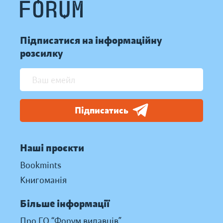
Підписатися на інформаційну
розсилку
Підписатись
Наші проєкти
Bookmints
Книгоманія
Більше інформації
Про ГО “Форум видавців”