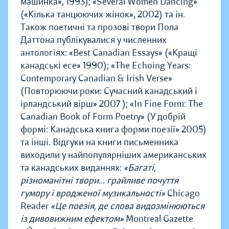
машинка», 1993); «Several Women Dancing»
(«Кілька танцюючих жінок», 2002) та ін.
Також поетичні та прозові твори Пола
Даттона публікувалися у численних
антологіях: «Best Canadian Essays» («Кращі
канадські есе» 1990); «The Echoing Years:
Contemporary Canadian & Irish Verse»
(Повторюючи роки: Сучасний канадський і
ірландський вірш» 2007 ); «In Fine Form: The
Canadian Book of Form Poetry» (У добрій
формі: Канадська книга форми поезії» 2005)
та інші. Відгуки на книги письменника
виходили у найпопулярніших американських
та канадських виданнях:
«Багаті,
різноманітні твори... грайливе почуття
гумору і вродженої музикальності»
Chicago
Reader
«Це поезія, де слова видозмінюються
із дивовижним ефектом»
Montreal Gazette