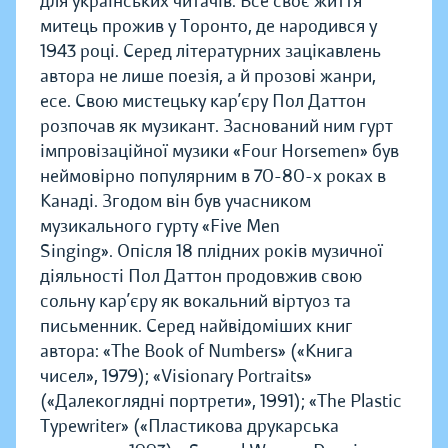
для українських читачів. Все своє життя
митець прожив у Торонто, де народився у
1943 році. Серед літературних зацікавлень
автора не лише поезія, а й прозові жанри,
есе. Свою мистецьку кар’єру Пол Даттон
розпочав як музикант. Заснований ним гурт
імпровізаційної музики «Four Horsemen» був
неймовірно популярним в 70-80-х роках в
Канаді. Згодом він був учасником
музикального гурту «Five Men
Singing». Опісля 18 плідних років музичної
діяльності Пол Даттон продовжив свою
сольну кар’єру як вокальний віртуоз та
письменник. Серед найвідоміших книг
автора: «The Book of Numbers» («Книга
чисел», 1979); «Visionary Portraits»
(«Далекоглядні портрети», 1991); «The Plastic
Typewriter» («Пластикова друкарська