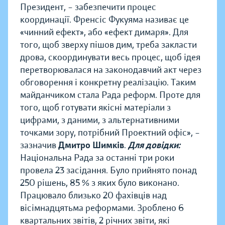
Президент, – забезпечити процес
координації. Френсіс Фукуяма називає це
«чинний ефект», або «ефект димаря». Для
того, щоб зверху пішов дим, треба закласти
дрова, скоординувати весь процес, щоб ідея
перетворювалася на законодавчий акт через
обговорення і конкретну реалізацію. Таким
майданчиком стала Рада реформ. Проте для
того, щоб готувати якісні матеріали з
цифрами, з даними, з альтернативними
точками зору, потрібний Проектний офіс», –
зазначив
Дмитро Шимків
.
Для довідки:
Національна Рада за останні три роки
провела 23 засідання. Було прийнято понад
250 рішень, 85 % з яких було виконано.
Працювало близько 20 фахівців над
вісімнадцятьма реформами. Зроблено 6
квартальних звітів, 2 річних звіти, які