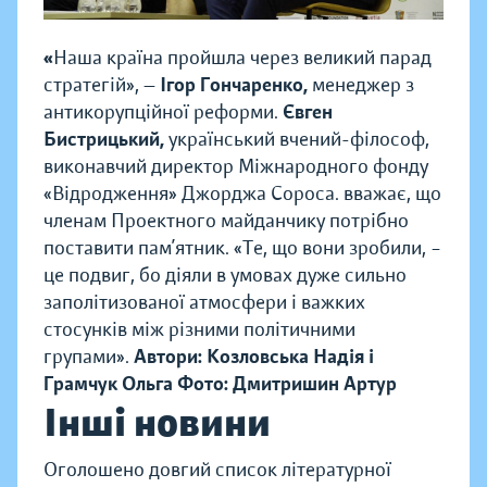
«
Наша країна пройшла через великий парад
стратегій», —
Ігор Гончаренко,
менеджер з
антикорупційної реформи.
Євген
Бистрицький,
український вчений-філософ,
виконавчий директор Міжнародного фонду
«Відродження» Джорджа Сороса. вважає, що
членам Проектного майданчику потрібно
поставити пам’ятник. «Те, що вони зробили, –
це подвиг, бо діяли в умовах дуже сильно
заполітизованої атмосфери і важких
стосунків між різними політичними
групами».
Автори: Козловська Надія і
Грамчук Ольга
Фото: Дмитришин Артур
Інші новини
Оголошено довгий список літературної