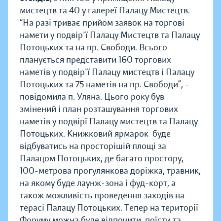
мистецтв та 40 у галереї Палацу Мистецтв.
“На разі триває прийом заявок на торгові
намети у подвір'ї Палацу Мистецтв та Палацу
Потоцьких та на пр. Свободи. Всього
планується представити 160 торгових
наметів у подвір'ї Палацу мистецтв і Палацу
Потоцьких та 75 наметів на пр. Свободи”, -
повідомила п. Уляна. Цього року був
змінений і план розташування торгових
наметів у подвірї Палацу мистецтв та Палацу
Потоцьких. Книжковий ярмарок буде
відбуватись на просторішій площі за
Палацом Потоцьких, де багато простору,
100-метрова прогулянкова доріжка, травник,
на якому буде лаунж-зона і фуд-корт, а
також можливість проведення заходів на
терасі Палацу Потоцьких. Тепер на території
Форуму можна буде відпочити, поїсти та