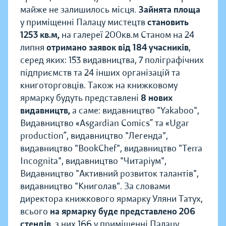
майже не залишилось місця.
Зайнята площа
у приміщенні Палацу мистецтв
становить
1253 кв.м,
на галереї 200кв.м Станом на 24
липня
отримано заявок від 184 учасників
,
серед яких: 153 видавництва, 7 поліграфічних
підприємств та 24 інших організацій та
книготорговців. Також на книжковому
ярмарку будуть представлені
8 нових
видавництв,
а саме: видавництво "Yakaboo",
Видавництво «Asgardian Comics” та «Ugar
production”, видавництво "Легенда",
видавництво "BookChef", видавництво "Terra
Incognita", видавництво "Читаріум",
Видавництво "Активний розвиток талантів",
видавництво "Книголав". За словами
директора книжкового ярмарку Уляни Татух,
всього
на ярмарку буде представлено 206
стендів
, з них 166 у приміщенні Палацу