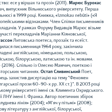
тво: есе у віршах та прозі» (2011).
Марюс Бурокас
дач, випускник Вільнюського університету. Перша
ьнюсі в 1999 році. Книжка, «Izmokau nebūti» («Я
ропейськими відзнаками. Член Спілки письменників
екладачів. У рамках Форуму Видавців Марюс візьме
 участі перекладачів Маріанни Кіяновської,
уассон
Литовська поетеса, прозаїк та есеїст.
дилася письменниця 1964 року, закінчила
ладені англійською, німецькою, польською,
ською, білоруською, латиською та ін. мовами.
(2016). Спільно із Олесею Мамчич, поеткою і
вторських читаннях.
Остап Сливинський
Поет,
вець захистив дисертацію на тему "Феномен
гарської прози 60–90-х рр. ХХ ст.)". В 2003 році
ькому університеті імені св. Климента Охридського.
ї ЛНУ імені І. Франка. Автор поетичних збірок
днева лінія» (2004); «М'яч у пітьмі» (2008);
ву літературу з англійської, білоруської,