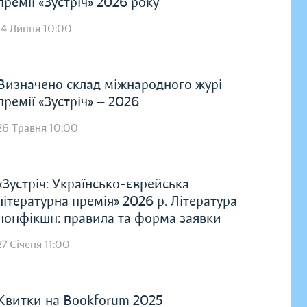
премії «Зустріч» 2026 року
14 Липня 10:00
Визначено склад міжнародного журі
премії «Зустріч» — 2026
26 Травня 10:00
«Зустріч: Українсько-єврейська
літературна премія» 2026 р. Література
нонфікшн: правила та форма заявки
27 Січеня 11:00
Квитки на Bookforum 2025