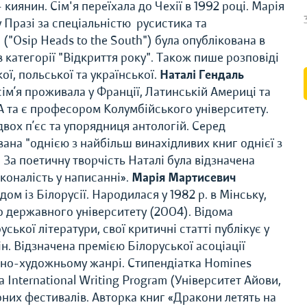
киянин. Сім'я переїхала до Чехії в 1992 році. Марія
 Празі за спеціальністю русистика та
h ("Osip Heads to the South") була опублікована в
в категорії "Відкриття року". Також пише розповіді
ої, польської та української.
Наталі Гендаль
ім’я проживала у Франції, Латинській Америці та
А та є професором Колумбійського університету.
вох п’єс та упорядниця антологій. Серед
вана "однією з найбільш винахідливих книг однієї з
За поетичну творчість Наталі була відзначена
коналість у написанні».
Марія Мартисевич
ом із Білорусії. Народилася у 1982 р. в Мінську,
о державного університету (2004). Відома
ької літератури, свої критичні статті публікує у
н. Відзначена премією Білоруської асоціації
урно-художньому жанрі. Cтипендіатка Homines
та International Writing Program (Університет Айови,
рних фестивалів. Авторка книг «Дракони летять на