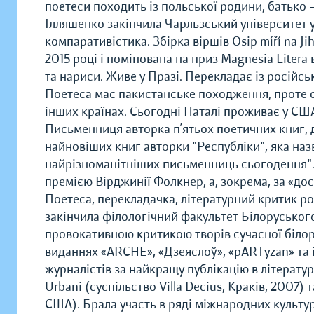
поетеси походить із польської родини, батько – 
Ілляшенко закінчила Чарльзський університет у
компаративістика. Збірка віршів Osip míří na Ji
2015 році і номінована на приз Magnesia Litera 
та нариси. Живе у Празі. Перекладає із російськ
Поетеса має пакистанське походження, проте с
інших країнах. Сьогодні Наталі проживає у СШ
Письменниця авторка п’ятьох поетичних книг, д
найновіших книг авторки "Республіки", яка наз
найрізноманітніших письменниць сьогодення". 
премією Вірджинії Фолкнер, а, зокрема, за «дос
Поетеса, перекладачка, літературний критик род
закінчила філологічний факультет Білоруськог
провокативною критикою творів сучасної білорус
виданнях «ARCHE», «Дзеяслоў», «pARTyzan» та і
журналістів за найкращу публікацію в літерат
Urbani (суспільство Villa Decius, Краків, 2007) 
США). Брала участь в ряді міжнародних культу