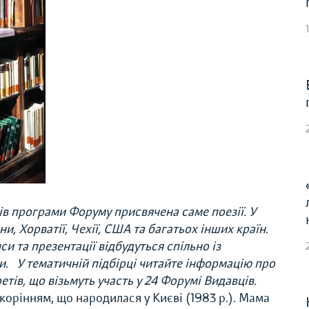
ів програми Форуму присвячена саме поезії. У
и, Хорватії, Чехії, США та багатьох інших країн.
си та презентації відбудуться спільно із
ми.
У тематичній підбірці читайте інформацію про
тів, що візьмуть участь у 24 Форумі Видавців.
 корінням, що
народилася у Києві (1983 р.). Мама