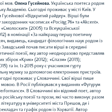
ої мов.
Олена Гусейнова.
Українська поетеса родом
у Академію. Сьогодні проживає у місті Київ. У
 Гусейнової «Відкритий райдер». Вірші були
 закордонних часописах «Pociąg 76» та «Akcent».
 «Смолоскип» (2005) та Всеукраїнської
012) в номінації «За найкращу першу поетичну
яч, видавець, кандидат філологічних наук родом із
 Завадський почав писати вірші в середині
етичної поезії, яку автор неодноразово представляв
х збірок «Крик» (2012); «Спазм» (2013);
15) та ін. Із 2015 року є учасником гурту
льну музику за допомогою електронних пристроїв.
огодні проживає у Словаччині. Свої вірші пише
мовою. В Росії публікувався у виданнях «Футурум
rformance». В Словаччині він відомий поет, автор
 російську поезії та прози, які часто виконує разом
літературу в університеті міста Прешов, де і
екладач та графік родом із Хорватії. Автор