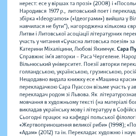
нерест: есе у віршах та прозі» (2008) і «Посольс
Народився 1977 р., литовський поет і перекла
збірка «Ideogramos» («Ідеограми») вийшла у Віл
навчилася не бути"), нагороджена кількома єв
Литви і Литовської асоціації літературних пер
участь у читання «Сучасна литовська поезія» за
Катерини Міхаліцини, Любові Якимчук.
Сара П
Справжнє ім’я авторки – Раса Чергелене. Наро
Вільнюський університет. Поезії авторки перек
голландською, українською, грузинською, росій
Нещодавно видала книжку есе «Машина краси» 
перекладачкою Сара Пуассон візьме участь у а
перекладач родом зі Львова. Як літературозна
мовчання в художньому тексті (на матеріалі бол
викладав українську мову і літературу в Софійс
Сьогодні працює на кафедрі польської філологі
«Жертвоприношення великої риби» (1998); «Полу
«Адам» (2012) та ін. Перекладає художню і науко