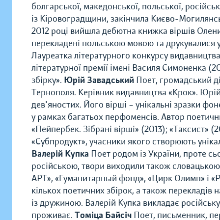
болгарської, македонської, польської, російськ
із Кіровоградщини, закінчила Києво-Могилянськ
2012 році вийшла дебютна книжка віршів Олени
перекладені польською мовою та друкувалися у
Лауреатка літературного конкурсу видавництва
літературної премії імені Василя Симоненка (2
збірку».
Юрій Завадський
Поет, громадський ді
Тернополя. Керівник видавництва «Крок». Юрій
дев'яностих. Його вірші – унікальні зразки фон
у рамках багатьох перфоменсів. Автор поетични
«Пейпербек. Зібрані вірші» (2013); «Таксист» (20
«Субпродукт», учасники якого створюють уніка
Валерій Купка
Поет родом із України, проте сь
російською, твори виходили також словацькою 
АРТ», «Гуманитарный фонд», «Цирк Олимп» і «Pe
кількох поетичних збірок, а також перекладів на
із дружиною. Валерій Купка викладає російську 
проживає.
Томіца Байсіч
Поет, письменник, пер