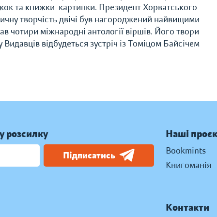
ижок та книжки-картинки. Президент Хорватського
тичну творчість двічі був нагороджений найвищими
ав чотири міжнародні антології віршів. Його твори
 Видавців відбудеться зустріч із Томіцом Байсічем
у розсилку
Наші проє
Bookmints
Підписатись
Книгоманія
Контакти