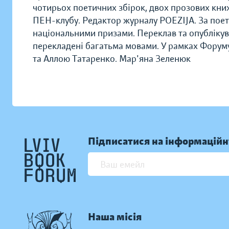
чотирьох поетичних збірок, двох прозових кн
ПЕН-клубу. Редактор журналу POEZIJA. За пое
національними призами. Переклав та опублікув
перекладені багатьма мовами. У рамках Форуму
та Аллою Татаренко.
Мар'яна Зеленюк
Підписатися на інформаційн
Наша місія