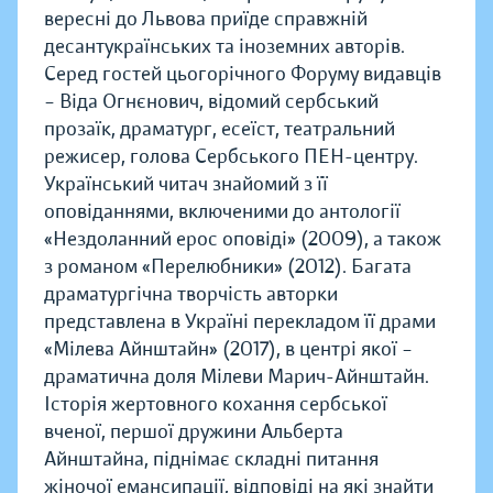
вересні до Львова приїде справжній
десантукраїнських та іноземних авторів.
Серед гостей цьогорічного Форуму видавців
– Віда Огнєнович, відомий сербський
прозаїк, драматург, есеїст, театральний
режисер, голова Сербського ПЕН-центру.
Український читач знайомий з її
оповіданнями, включеними до антології
«Нездоланний ерос оповіді» (2009), а також
з романом «Перелюбники» (2012). Багата
драматургічна творчість авторки
представлена в Україні перекладом її драми
«Мілева Айнштайн» (2017), в центрі якої –
драматична доля Мілеви Марич-Айнштайн.
Історія жертовного кохання сербської
вченої, першої дружини Альберта
Айнштайна, піднімає складні питання
жіночої емансипації, відповіді на які знайти