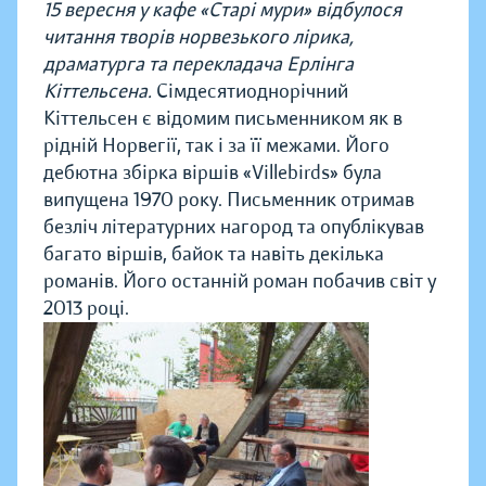
15 вересня у кафе «Старі мури» відбулося
читання творів норвезького лірика,
драматурга та перекладача Ерлінга
Кіттельсена.
Сімдесятиоднорічний
Кіттельсен є відомим письменником як в
рідній Норвегії, так і за її межами. Його
дебютна збірка віршів «Villebirds» була
випущена 1970 року. Письменник отримав
безліч літературних нагород та опублікував
багато віршів, байок та навіть декілька
романів. Його останній роман побачив світ у
2013 році.