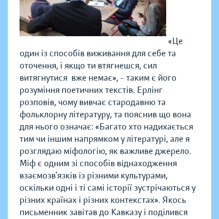
«Це
один із способів виживання для себе та
оточення, і якщо ти втягнешся, сил
витягнутися вже немає», - таким є його
розуміння поетичних текстів. Ерлінг
розповів, чому вивчає стародавню та
фольклорну літературу, та пояснив що вона
для нього означає: «Багато хто надихається
тим чи іншим напрямком у літературі, але я
розглядаю міфологію, як важливе джерело.
Міф є одним зі способів віднаходження
взаємозв’язків із різними культурами,
оскільки одні і ті самі історії зустрічаються у
різних країнах і різних контекстах». Якось
письменник завітав до Кавказу і поділився