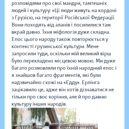
розповідями про свої мандри, тамтешніх
людей і культуру: «Ці люди живуть на кордоні
з Грузією, на території Російської Федерації.
Вони походять від аланів і посилилися там
вкрай давно. Їхня міфологія дуже складна.
Епос цього народу також повторюється у
контексті грузинської культури. Мене
запросили туди, оскільки мій великий вірш
було перекладено місцевою мовою. Ми дуже
багато розмовляли про їхній народний епос і
я знайшов багато фрагментів, які були
надзвичайно схожі на «Едду». Ерлінга
зацікавило це, адже він хотів дізнаватися не
тільки про своє коріння, але й про давню
культуру інших народів.