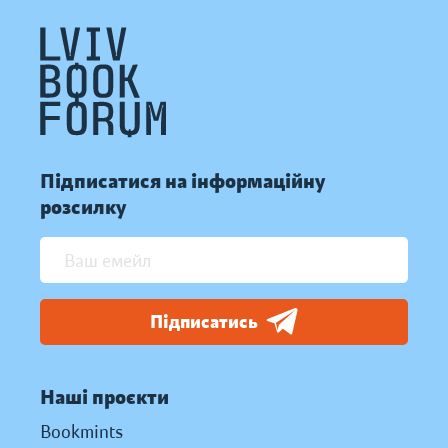
Підписатися на інформаційну
розсилку
Підписатись
Наші проєкти
Bookmints