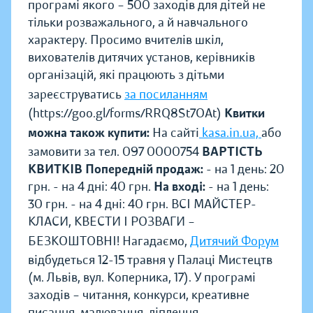
програмі якого – 500 заходів для дітей не
тільки розважального, а й навчального
характеру. Просимо вчителів шкіл,
вихователів дитячих установ, керівників
організацій, які працюють з дітьми
зареєструватись
за посиланням
(https://goo.gl/forms/RRQ8St7OAt)
Квитки
можна також купити:
На сайті
kasa.in.ua,
або
замовити за тел. 097 0000754
ВАРТІСТЬ
КВИТКІВ
Попередній продаж:
- на 1 день: 20
грн. - на 4 дні: 40 грн.
На вході:
- на 1 день:
30 грн. - на 4 дні: 40 грн. ВСІ МАЙСТЕР-
КЛАСИ, КВЕСТИ І РОЗВАГИ –
БЕЗКОШТОВНІ! Нагадаємо,
Дитячий Форум
відбудеться 12-15 травня у Палаці Мистецтв
(м. Львів, вул. Коперника, 17). У програмі
заходів – читання, конкурси, креативне
писання, малювання, ліплення,