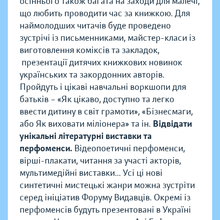
осіннього також багата на заходи для малечі,
що любить проводити час за книжкою. Для
наймолодших читачів буде проведено
зустрічі із письменниками, майстер-класи із
виготовлення коміксів та закладок,
презентації дитячих книжкових новинок
українських та закордонних авторів.
Пройдуть і цікаві навчальні воркшопи для
батьків – «Як цікаво, доступно та легко
ввести дитину в світ грамоти», «Бізнесмаги,
або Як виховати міліонера» та ін.
Відвідати
унікальні літературні виставки та
перфоменси.
Відеопоетичні перфоменси,
вірші-плакати, читання за участі акторів,
мультимедійні виставки... Усі ці нові
синтетичні мистецькі жанри можна зустріти
серед ініціатив Форуму Видавців. Окремі із
перфоменсів будуть презентовані в Україні