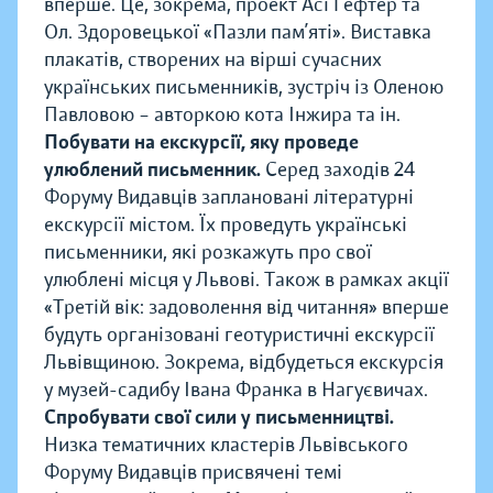
вперше. Це, зокрема, проект Асі Гефтер та
Ол. Здоровецької «Пазли пам’яті». Виставка
плакатів, створених на вірші сучасних
українських письменників, зустріч із Оленою
Павловою – авторкою кота Інжира та ін.
Побувати на екскурсії, яку проведе
улюблений письменник.
Серед заходів 24
Форуму Видавців заплановані літературні
екскурсії містом. Їх проведуть українські
письменники, які розкажуть про свої
улюблені місця у Львові. Також в рамках акції
«Третій вік: задоволення від читання» вперше
будуть організовані геотуристичні екскурсії
Львівщиною. Зокрема, відбудеться екскурсія
у музей-садибу Івана Франка в Нагуєвичах.
Спробувати свої сили у письменництві.
Низка тематичних кластерів Львівського
Форуму Видавців присвячені темі