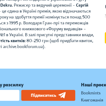
и
Dekru.
Режисер та ведучий церемонії –
Сергій
це єдина в Україні премія, якою відзначаються
року на здобуття премії номінується понад 500
ся з 1995 р. Володаря Гран-прі та переможців
іонального книжкового «Форуму видавців» –
№1 в Україні. В залі присутні представники влади,
тість квитків:
80-250 грн (щоб придбати квиток,
ті archive.bookforum.ua).
у розсилку
Наші проє
Bookmints
Підписатись
Книгоманія