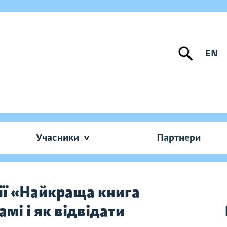
EN
Учасники
Партнери
ії «Найкраща книга
мі і як відвідати