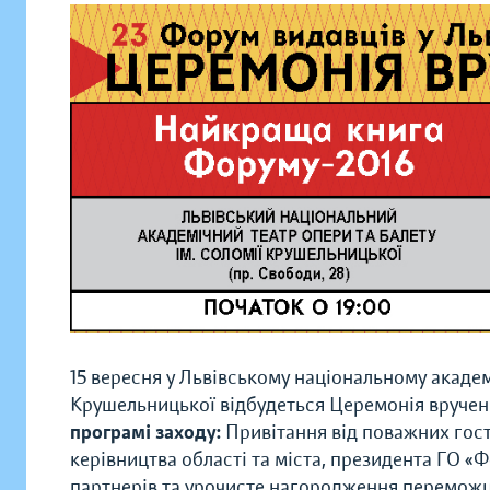
15 вересня у Львівському національному академі
Крушельницької відбудеться Церемонія вручен
програмі заходу:
Привітання від поважних гост
керівництва області та міста, президента ГО «
партнерів та урочисте нагородження переможці