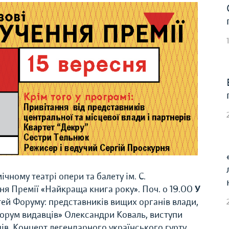
чному театрі опери та балету ім. С.
ня Премії «Найкраща книга року».
Поч. о 19.00
У
ей Форуму: представників вищих органів влади,
Форум видавців» Олександри Коваль, виступи
в. Концерт легендарного українського гурту