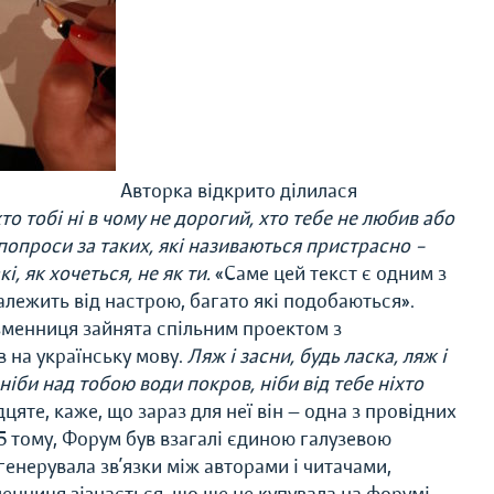
Авторка відкрито ділилася
то тобі ні в чому не дорогий, хто тебе не любив або
ж попроси за таких, які називаються пристрасно –
кі, як хочеться, не як ти.
«Саме цей текст є одним з
залежить від настрою, багато які подобаються».
ьменниця зайнята спільним проектом з
 на українську мову.
Ляж і засни, будь ласка, ляж і
 ніби над тобою води покров, ніби від тебе ніхто
яте, каже, що зараз для неї він — одна з провідних
15 тому, Форум був взагалі єдиною галузевою
 генерувала зв’язки між авторами і читачами,