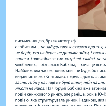
письменницею, брала автограф.
особистим.
…не забудь також сказати про тих, х
не беріг, хто на берег не допоміг зійти, і тако
вороги, і звичайно за тих, котрі злі, слабкі, не та
улюблених, — зізналася Бабкіна, — хоча це все 
Найближчим часом нових книг не буде, бо пис
видавництвом «Книголав»: перекладом класиків
засни. Ніби у нас іще не було війни,
ніби на дні,
ніколи не йшов.
На Форумі Бабкіна вже втринадц
подій книжкового ринку, але раніше, років 10-
подією, яка структурувала ринок, і єдиною, яка