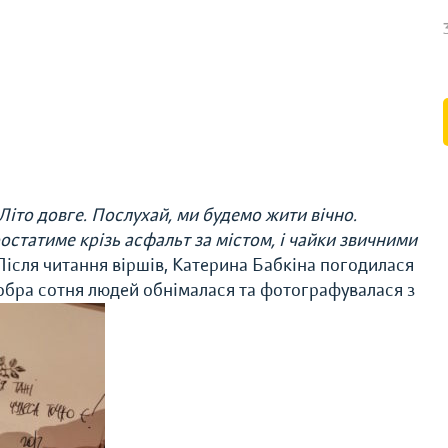
Літо довге. Послухай, ми будемо жити вічно.
ростатиме крізь асфальт за містом, і чайки звичними
ісля читання віршів, Катерина Бабкіна погодилася
добра сотня людей обнімалася та фотографувалася з