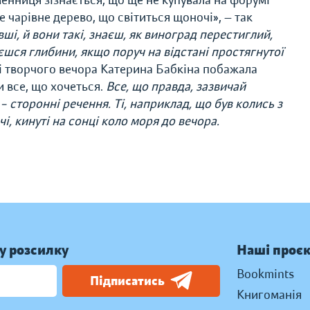
нниця зізнається, що ще не купувала на форумі
 чарівне дерево, що світиться щоночі», — так
ші, й вони такі,
знаєш, як виноград перестиглий,
алюєшся глибини, якщо поруч на відстані простягнутої
і творчого вечора Катерина Бабкіна побажала
 все, що хочеться.
Все, що правда, зазвичай
 сторонні речення. Ті, наприклад, що був колись з
чі, кинуті на сонці коло моря до вечора.
у розсилку
Наші проє
Bookmints
Підписатись
Книгоманія