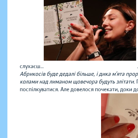
слухаєш…
Абрикосів буде дедалі більше, і дика м’ята про
колами над лиманом щовечора будуть злітати.
П
поспілкуватися. Але довелося почекати, доки 