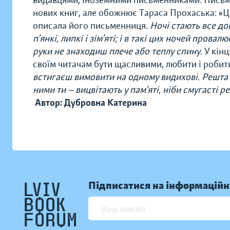
видавцями, іноземними письменниками. Письме
нових книг, але обожнює Тараса Прохаська: «Це
описала його письменниця.
Ночі стають все дов
п’янкі, липкі і зім’яті; і в такі цих ночей пров
руки не знаходиш плече або теплу спину.
У кінц
своїм читачам бути щасливими, любити і робити
встигаєш вимовити на одному видихові. Решта –
ними ти — вицвітають у пам’яті, ніби смугасті ре
Автор: Дубровна Катерина
Підписатися на інформаційн