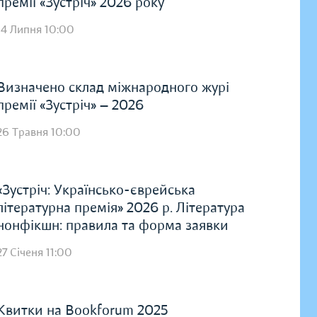
премії «Зустріч» 2026 року
14 Липня 10:00
Визначено склад міжнародного журі
премії «Зустріч» — 2026
26 Травня 10:00
«Зустріч: Українсько-єврейська
літературна премія» 2026 р. Література
нонфікшн: правила та форма заявки
27 Січеня 11:00
Квитки на Bookforum 2025