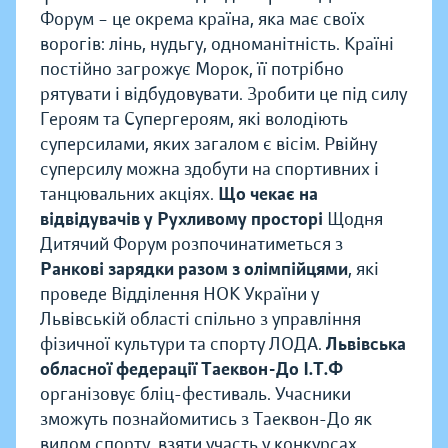
Форум – це окрема країна, яка має своїх
ворогів: лінь, нудьгу, одноманітність. Країні
постійно загрожує Морок, її потрібно
рятувати і відбудовувати. Зробити це під силу
Героям та Супергероям, які володіють
суперсилами, яких загалом є вісім. Рвійну
суперсилу можна здобути на спортивних і
танцювальних акціях.
Що чекає на
відвідувачів у Рухливому просторі
Щодня
Дитячий Форум розпочинатиметься з
Ранкові зарядки разом з олімпійцями
, які
проведе Відділення НОК України у
Львівській області спільно з управління
фізичної культури та спорту ЛОДА.
Львівська
обласної федерації Таеквон-До І.Т.Ф
організовує бліц-фестиваль. Учасники
зможуть познайомитись з Таеквон-До як
видом спорту, взяти участь у конкурсах,