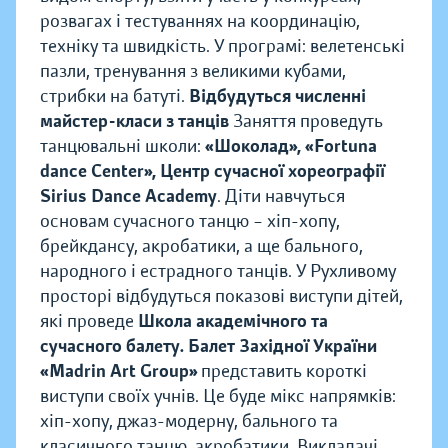
розвагах і тестуваннях на координацію,
техніку та швидкість. У програмі: велетенські
пазли, тренування з великими кубами,
стрибки на батуті.
Відбудуться численні
майстер-класи з танців
Заняття проведуть
танцювальні школи:
«Шоколад», «Fortuna
dance Center», Центр сучасної хореографії
Sirius Dance Academy
. Діти навчуться
основам сучасного танцю – хіп-хопу,
брейкдансу, акробатики, а ще бального,
народного і естрадного танців. У Рухливому
просторі відбудуться показові виступи дітей,
які проведе
Школа академічного та
сучасного балету.
Балет Західної України
«Madrin Art Group»
представить короткі
виступи своїх учнів. Це буде мікс напрямків:
хіп-хопу, джаз-модерну, бального та
класичного танцю, акробатики. Викладачі