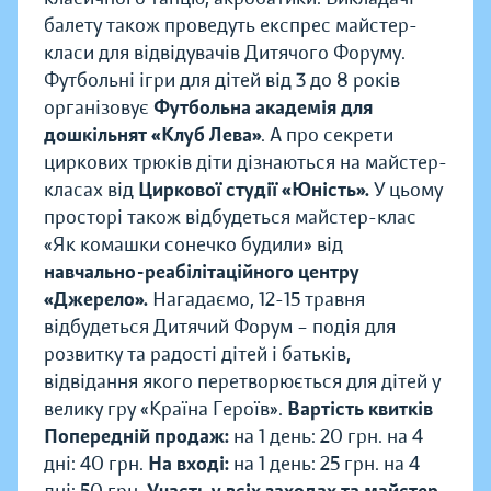
балету також проведуть експрес майстер-
класи для відвідувачів Дитячого Форуму.
Футбольні ігри для дітей від 3 до 8 років
організовує
Футбольна академія для
дошкільнят «Клуб Лева»
. А про секрети
циркових трюків діти дізнаються на майстер-
класах від
Циркової студії «Юність».
У цьому
просторі також відбудеться майстер-клас
«Як комашки сонечко будили» від
навчально-реабілітаційного центру
«Джерело».
Нагадаємо, 12-15 травня
відбудеться Дитячий Форум – подія для
розвитку та радості дітей і батьків,
відвідання якого перетворюється для дітей у
велику гру «Країна Героїв».
Вартість квитків
Попередній продаж:
на 1 день: 20 грн. на 4
дні: 40 грн.
На вході:
на 1 день: 25 грн. на 4
дні: 50 грн.
Участь у всіх заходах та майстер-