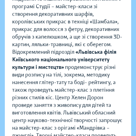
програмі Студії – майстер-класи зі
створення декоративних шарфів,
королівських прикрас в техніці «Шамбала»,
прикрас для волосся з фетру, декоративних
обручів з капелюшком, а ще зі створення 3D-
картин, ляльки-травниці, які є оберегом.
Відокремлений підрозділ
«Львівська філія
Київського національного університету
культури і мистецтв»
продемонструє різні
види розпису на тілі, зокрема, методику
нанесення глітер-тату та боді- рейтингу, а
також проведуть майстер-клас з плетіння
різних стилів кіс. Центр Хелен Дорон
проведе заняття з живопису для дітей та
виготовлення квітів. Львівський обласний
центр науково-технічної творчості запрошує
на майстер-клас з орігамі «Мандрівка –
джунглі». Творчі майстер-класи проведуть