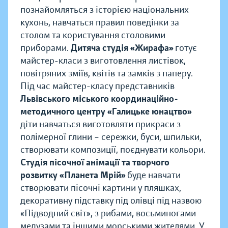
познайомляться з історією національних
кухонь, навчаться правил поведінки за
столом та користування столовими
приборами.
Дитяча студія «Жирафа»
готує
майстер-класи з виготовлення листівок,
повітряних зміїв, квітів та замків з паперу.
Під час майстер-класу представників
Львівського міського координаційно-
методичного центру «Галицьке юнацтво»
діти навчаться виготовляти прикраси з
полімерної глини – сережки, буси, шпильки,
створювати композиції, поєднувати кольори.
Студія пісочної анімації та творчого
розвитку «Планета Мрій»
буде навчати
створювати пісочні картини у пляшках,
декоративну підставку під олівці під назвою
«Підводний світ», з рибами, восьминогами
медузами та іншими морськими жителями. У