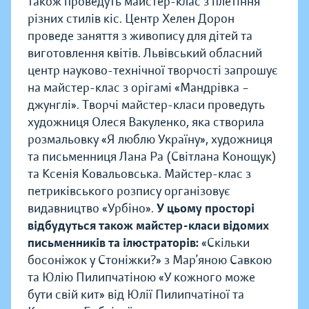
також проведуть майстер-клас з плетіння
різних стилів кіс. Центр Хелен Дорон
проведе заняття з живопису для дітей та
виготовлення квітів. Львівський обласний
центр науково-технічної творчості запрошує
на майстер-клас з орігамі «Мандрівка –
джунглі». Творчі майстер-класи проведуть
художниця Олеся Вакуленко, яка створила
розмальовку «Я люблю Україну», художниця
та письменниця Лана Ра (Світлана Конощук)
та Ксенія Ковальовська. Майстер-клас з
петриківського розпису організовує
видавництво «Урбіно».
У цьому просторі
відбудуться також майстер-класи відомих
письменників та ілюстраторів:
«Скільки
босоніжок у Стоніжки?» з Мар’яною Савкою
та Юлію Пилипчатіною «У кожного може
бути свій кит» від Юлії Пилипчатіної та