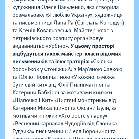
художниця Олеся Вакуленко, яка створила
розмальовку «Я люблю Україну», художниця
та письменниця Лана Ра (Світлана Конощук)
та Ксенія Ковальовська. Майстер-клас з
петриківського розпису організовує
видавництво «Урбіно».
У цьому просторі
відбудуться також майстер-класи відомих
письменників та ілюстраторів:
«Скільки
босоніжок у Стоніжки?» з Мар’яною Савкою
та Юлію Пилипчатіною «У кожного може
бути свій кит» від Юлії Пилипчатіної та
Катерини Бабкіної за мотивами книжки
«Шапочка і Кит» «Листяні монстрики» від
Катерини Михаліциної та Оксани Були, за
мотивами книжки «Хто росте у парку».
«Весняний карнавал Чудодіїв від Слоника
Ґудзика» письменниці Леся Ворониної та