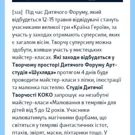
[:ua]Під час Дитячого Форуму, який
відбудеться 12-15 травня відвідувачі стануть
учасниками великої гри «Країна Героїв», за
участь у заходах отримають суперсили, яких
є загалом вісім. Творчу суперсилу можна
здобути, взявши участь у мистецьких
майстер-класах.
Які заходи відбудеться у
Творчому просторі Дитячого Форуму
Арт-
студія «Шухляда»
протягом 4 днів буде
проводити майстер-класи з ліпки, ілюстрації
та малюнка пастеллю.
Студія Дитячої
Творчості КОКО
запрошує на незабутні
майстер-класи «Малювання в темряві» для
дітей від 5 до 12 років. Учасники
малюватимуть магічними фарбами, що
світяться у темряві фантастичних істот,
птахів, звірят, маски, ліхтарики тощо. У