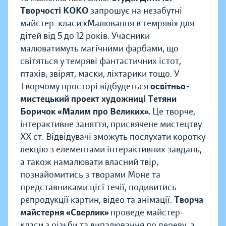
Творчості КОКО
запрошує на незабутні
майстер-класи «Малювання в темряві» для
дітей від 5 до 12 років. Учасники
малюватимуть магічними фарбами, що
світяться у темряві фантастичних істот,
птахів, звірят, маски, ліхтарики тощо. У
Творчому просторі відбудеться
освітньо-
мистецький проект художниці Тетяни
Боричок «Малим про Великих».
Це творче,
інтерактивне заняття, присвячене мистецтву
ХХ ст. Відвідувачі зможуть послухати коротку
лекцію з елементами інтерактивних завдань,
а також намалювати власний твір,
познайомитись з творами Моне та
представниками цієї течії, подивитись
репродукції картин, відео та анімації.
Творча
майстерня «Сверлик»
проведе майстер-
класи з різьби та випалювання по дереву, а