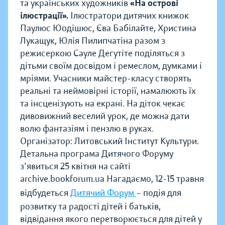
та українських художників
«На острові
ілюстрації».
Ілюстратори дитячих книжок
Паулюс Юодішюс, Єва Бабілайте, Христина
Лукащук, Юлія Пилипчатіна разом з
режисеркою Сауле Дегутіте поділяться з
дітьми своїм досвідом і ремеслом, думками і
мріями. Учасники майстер-класу створять
реальні та неймовірні історії, намалюють їх
та інсценізують на екрані. На діток чекає
дивовижний веселий урок, де можна дати
волю фантазіям і пензлю в руках.
Організатор: Литовський Інститут Культури.
Детальна програма Дитячого Форуму
з'явиться 25 квітня на сайті
archive.bookforum.ua Нагадаємо, 12-15 травня
відбудеться
Дитячий Форум
– подія для
розвитку та радості дітей і батьків,
відвідання якого перетворюється для дітей у