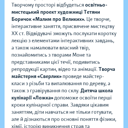
Творчому просторі відбудеться
освітньо-
мистецький проект художниці Тетяни
Боричок «Малим про Великих».
Це творче,
інтерактивне заняття, присвячене мистецтву
ХХ ст. Відвідувачі зможуть послухати коротку
лекцію з елементами інтерактивних завдань,
а також намалювати власний твір,
познайомитись з творами Моне та
представниками цієї течії, подивитись
репродукції картин, відео та анімації.
Творча
майстерня «Сверлик»
проведе майстер-
класи з різьби та випалювання по дереву, а
також з гравірування по склу.
Дитяча школа
кулінарії «Ложка»
допоможе освоїти перші
кроки кулінарної справи. Завдяки цікавим
заняттям, діти навчаться не тільки готувати,
але й дізнаються про основні поняття фізики,
хімії, історію виникнення страв та