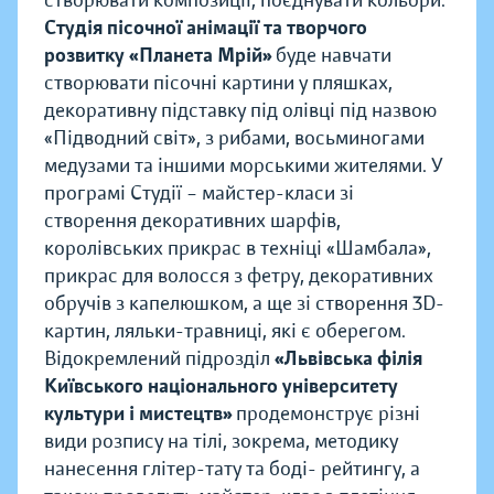
створювати композиції, поєднувати кольори.
Студія пісочної анімації та творчого
розвитку «Планета Мрій»
буде навчати
створювати пісочні картини у пляшках,
декоративну підставку під олівці під назвою
«Підводний світ», з рибами, восьминогами
медузами та іншими морськими жителями. У
програмі Студії – майстер-класи зі
створення декоративних шарфів,
королівських прикрас в техніці «Шамбала»,
прикрас для волосся з фетру, декоративних
обручів з капелюшком, а ще зі створення 3D-
картин, ляльки-травниці, які є оберегом.
Відокремлений підрозділ
«Львівська філія
Київського національного університету
культури і мистецтв»
продемонструє різні
види розпису на тілі, зокрема, методику
нанесення глітер-тату та боді- рейтингу, а