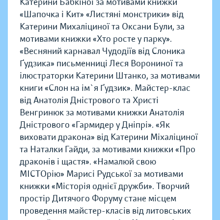
Катерини Бабкіної за мотивами книжки
«Шапочка і Кит» «Листяні монстрики» від
Катерини Михаліциної та Оксани Були, за
мотивами книжки «Хто росте у парку».
«Весняний карнавал Чудодіїв від Слоника
Ґудзика» письменниці Леся Ворониної та
ілюстраторки Катерини Штанко, за мотивами
книги «Слон на ім`я Ґудзик». Майстер-клас
від Анатолія Дністрового та Христі
Венгринюк за мотивами книжки Анатолія
Дністрового «Гармидер у Дніпрі». «Як
виховати дракона» від Катерини Міхаліциної
та Наталки Гайди, за мотивами книжки «Про
драконів і щастя». «Намалюй свою
МІСТОрію» Марисі Рудської за мотивами
книжки «Місторія однієї дружби». Творчий
простір Дитячого Форуму стане місцем
проведення майстер-класів від литовських