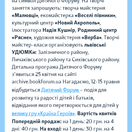
на символ Дитячого Форуму. На творчі
заняття запрошують: творча майстерня
«Малювці»
, екомайстерка
«Веселі півники»
,
культурний центр
«Новий Акрополь»
,
ілюстратора
Надія Кушнір
,
Родинний центр
«Рясне»
, художня майстерня
«Верба»
. Творчі
майстер-класи організовують
львівські
УДЮМКи:
Залізничного району,
Личаківського району та Сихівського району.
Детальна програма Дитячого Форуму
з'явиться 25 квітня на сайті
archive.bookforum.ua Нагадаємо, 12-15 травня
відбудеться
Дитячий Форум
– подія для
розвитку та радості дітей і батьків,
відвідання якого перетворюється для дітей у
велику гру «Країна Героїв»
.
Вартість квитків
Попередній продаж:
на 1 день: 20 грн. на 4
дні: 40 грн.
На вході:
на 1 день: 30 грн. на 4