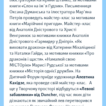
ілюстраторки Катерини Штанко, за мотивами
книги «Слон на ім`я Ґудзик». Письменниця
Оксана Думанська та ілюстратора Мар'яна
Петрів проведуть майстер-клас за мотивами
книги «Марійчині пригоди». Майстер-клас
від Анатолія Дністрового та Христі
Венгринюк за мотивами книжки Анатолія
Дністрового «Гармидер у Дніпрі». «Як
виховати дракона» від Катерини Міхаліциної
та Наталки Гайди, за мотивами книжки «Про
драконів і щастя». «Намалюй свою
МІСТОрію» Марисі Рудської за мотивами
книжки «Місторія однієї дружби». На
Дитячий Форум приїде художниця
Алевтина
Кахідзе
, яка проведе свій майстер-клас. А
ще у Творчому просторі відбудуться
«Левові
забавлянки» від Duncher
, під час яких діти
дізнаються як звичайний лев перетворився