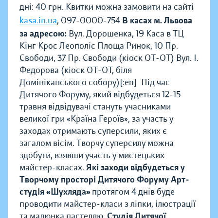
дні: 40 грн. Квитки можна замовити на сайті
kasa.in.ua
, 097-0000-754
В касах м. Львова
за адресою:
Вул. Дорошенка, 19 Каса в ТЦ
Кінг Крос Леополіс Площа Ринок, 10 Пр.
Свободи, 37 Пр. Свободи (кіоск ОТ-ОТ) Вул. І.
Федорова (кіоск ОТ-ОТ, біля
Домініканського собору)[:en]Під час
Дитячого Форуму, який відбудеться 12-15
травня відвідувачі стануть учасниками
великої гри «Країна Героїв», за участь у
заходах отримають суперсили, яких є
загалом вісім. Творчу суперсилу можна
здобути, взявши участь у мистецьких
майстер-класах.
Які заходи відбудеться у
Творчому просторі Дитячого Форуму
Арт-
студія «Шухляда»
протягом 4 днів буде
проводити майстер-класи з ліпки, ілюстрації
та малюнка пастеллю.
Студія Дитячої