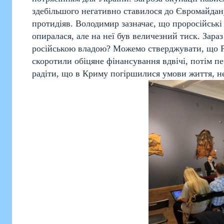
здебільшого негативно ставилося до Євромайдану
протидіяв. Володимир зазначає, що проросійські
опиралася, але на неї був величезний тиск. Зар
російською владою? Можемо стверджувати, що Ро
скоротили обіцяне фінансування вдвічі, потім пер
радіти, що в Криму погіршилися умови життя, не