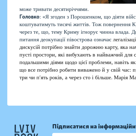
може тривати десятиріччями.
Головко
: «Я згоден з Порошенком, що діяти вій
коштуватимуть тисячі життів. Тож повернення Кр
через те, що, тему Криму ігнорує чинна влада. Д
питання деокупації півострова означає
легалізац
дискусій потрібно знайти дорожню карту, яка нам
пусті простори, які вибухають в найважчий для 
подальшими діями щодо цієї проблеми, навіть я
що все потрібно робити виважено й у свій час: 
три чи п′ять років, а через сто і більше.
Марія М
Підписатися на інформаційн