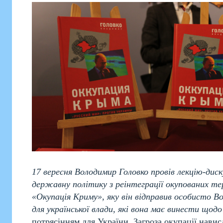
17 вересня Володимир Головко провів лекцію-дис
державну політику з реінтеграції окупованих те
«Окупація Криму», яку він відправив особисто В
для української влади, які вона має винести щод
потрясінням для України. Загроза окупації нави