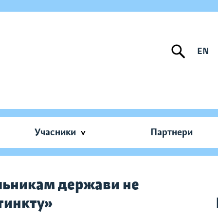
EN
Учасники
Партнери
льникам держави не
тинкту»