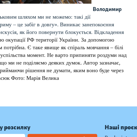
Володимир
ськовим шляхом ми не можемо: такі дії
иму – це забіг в довгу».
Виникає занепокоєння
искусія, як його повернути блокується. Відкладення
ію окупації РФ території України. За допомогою
 потрібна. Є таке явище як спіраль мовчання – білі
суспільства момент. Не варто припиняти роздуми над
кщо ми не поділяємо деяких думок.
Автор зазначає,
приймаючи рішення не думати, яким воно буде через
асюк
Фото: Марія Велика
у розсилку
Наші проє