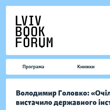
Програма
Книжки
Володимир Головко: «Очі
вистачило державного інс