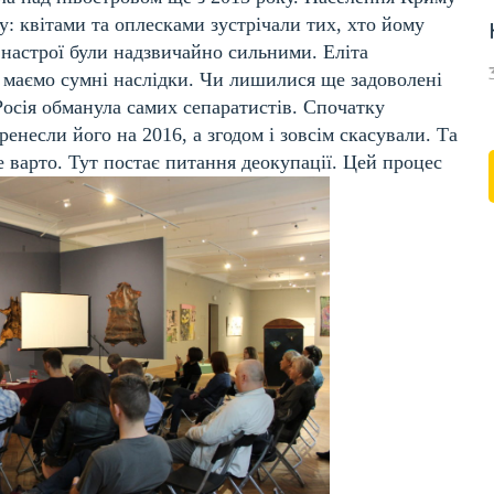
: квітами та оплесками зустрічали тих, хто йому
 настрої були надзвичайно сильними. Еліта
аз маємо сумні наслідки. Чи лишилися ще задоволені
сія обманула самих сепаратистів. Спочатку
енесли його на 2016, а згодом і зовсім скасували. Та
 варто. Тут постає питання деокупації. Цей процес