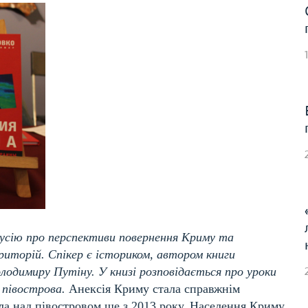
кусію про перспективи повернення Криму та
риторій. Спікер є істориком, автором книги
олодимиру Путіну. У книзі розповідається про уроки
о півострова.
Анексія Криму стала справжнім
сла над півостровом ще з 2013 року. Населення Криму