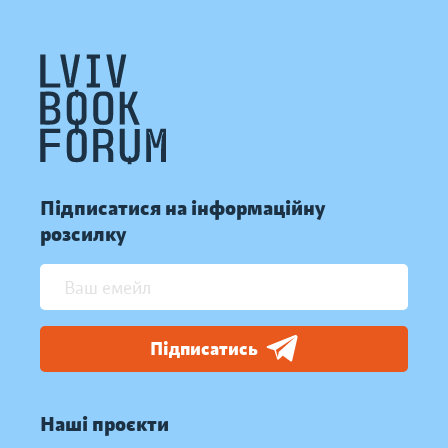
Підписатися на інформаційну
розсилку
Підписатись
Наші проєкти