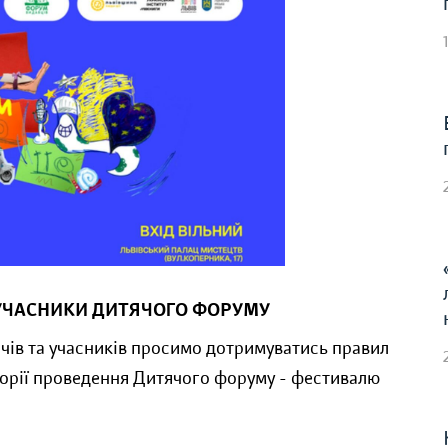
а УЧАСНИКИ ДИТЯЧОГО ФОРУМУ
ачів та учасників просимо дотримуватись правил
торії проведення Дитячого форуму - фестивалю