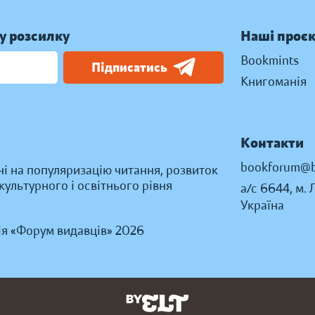
у розсилку
Наші проє
Bookmints
Підписатись
Книгоманія
Контакти
bookforum@b
ні на популяризацію читання, розвиток
ультурного і освітнього рівня
а/с 6644, м. 
Україна
ія «Форум видавців» 2026