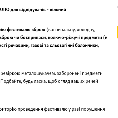
Ю для відвідувачів - вільний
рію фестивалю
зброю
(вогнепальну, холодну,
а зброю чи боєприпаси
,
колючо-ріжучі предмети
(в
ті речовини, газові та сльозогінні балончики,
перевіркою металошукачем, заборонені предмети
 Подбайте, будь ласка, щоб огляд ваших речей
ериторію проведення фестивалю у разі порушення