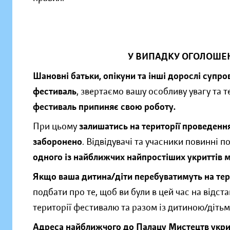
У ВИПАДКУ ОГОЛОШЕ
Шановні батьки, опікуни та інші дорослі супров
фестиваль
, звертаємо вашу особливу увагу та 
фестиваль припиняє свою роботу.
При цьому
залишатись на території проведення
заборонено
. Відвідувачі та учасники повинні 
одного із найближчих найпростіших укриттів м
Якщо ваша дитина/діти перебуватимуть на тер
подбати про те, щоб ви були в цей час на відст
території фестивалю та разом із дитиною/діть
Адреса найближчого до Палацу Мистецтв укри