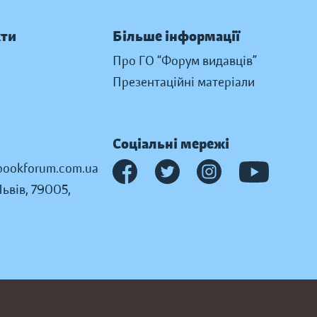
кти
Більше інформації
Про ГО “Форум видавців”
Презентаційні матеріали
Соціальні мережі
ookforum.com.ua
Львів, 79005,