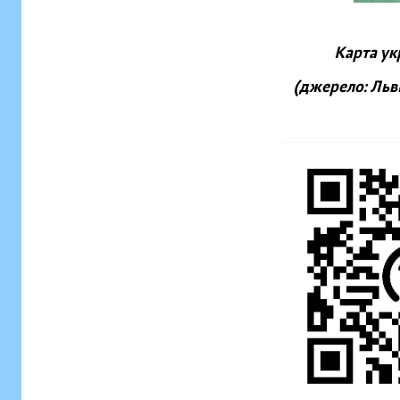
Карта ук
(джерело: Льві