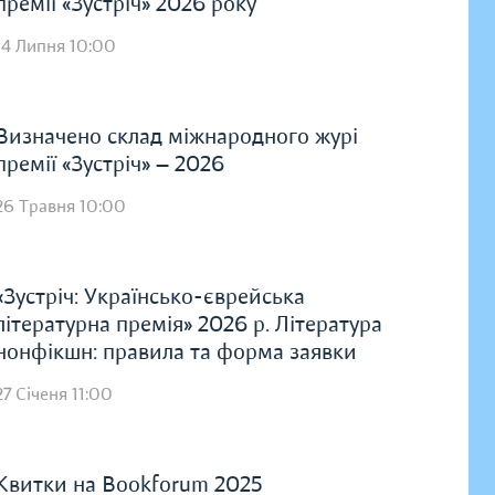
премії «Зустріч» 2026 року
14 Липня 10:00
Визначено склад міжнародного журі
премії «Зустріч» — 2026
26 Травня 10:00
«Зустріч: Українсько-єврейська
літературна премія» 2026 р. Література
нонфікшн: правила та форма заявки
27 Січеня 11:00
Квитки на Bookforum 2025