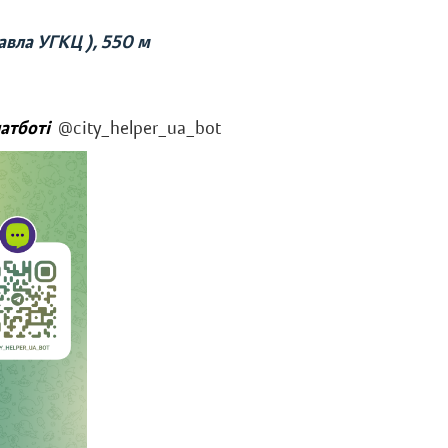
авла УГКЦ ), 550 м
чатботі
@city_helper_ua_bot