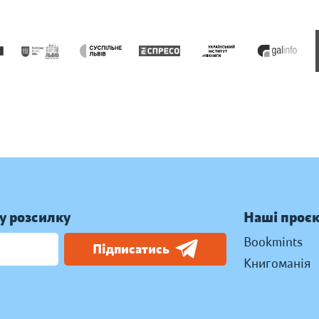
у розсилку
Наші проє
Bookmints
Підписатись
Книгоманія