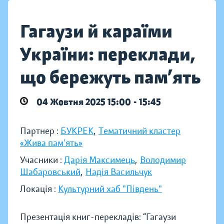
Гагаузи й караїми
України: переклади,
що бережуть пам’ять
04 Жовтня 2025 15:00 - 15:45
Партнер :
БУКРЕК
,
Тематичний кластер
«Жива памʼять»
Учасники :
Дарія Максимець
,
Володимир
Шабаровський
,
Надія Васильчук
Локація :
Культурний хаб "Південь"
Презентація книг-перекладів: “Гагаузи