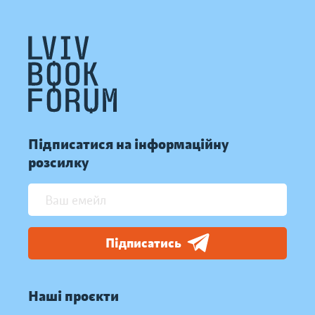
Підписатися на інформаційну
розсилку
Підписатись
Наші проєкти