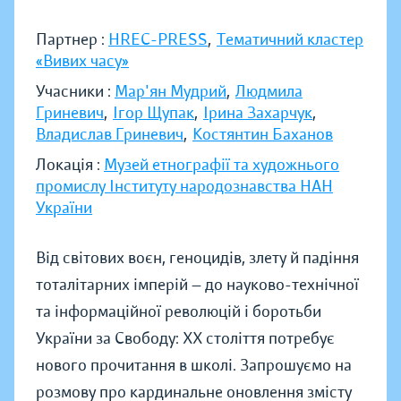
Партнер :
HREC-PRESS
,
Тематичний кластер
«Вивих часу»
Учасники :
Мар'ян Мудрий
,
Людмила
Гриневич
,
Ігор Щупак
,
Ірина Захарчук
,
Владислав Гриневич
,
Костянтин Баханов
Локація :
Музей етнографії та художнього
промислу Інституту народознавства НАН
України
Від світових воєн, геноцидів, злету й падіння
тоталітарних імперій — до науково-технічної
та інформаційної революцій і боротьби
України за Свободу: ХХ століття потребує
нового прочитання в школі. Запрошуємо на
розмову про кардинальне оновлення змісту