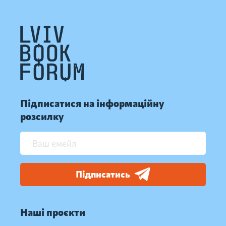
Підписатися на інформаційну
розсилку
Підписатись
Наші проєкти