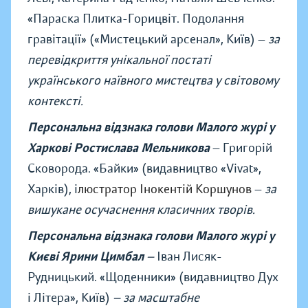
«Параска Плитка-Горицвіт. Подолання
гравітації» («Мистецький арсенал», Київ)
—
за
перевідкриття унікальної постаті
українського наївного мистецтва у світовому
контексті.
Персональна відзнака голови Малого журі у
Харкові Ростислава Мельникова
— Григорій
Сковорода.
«
Байки
»
(видавництво
«
Vivat
»
,
Харків), і
люстратор Інокентій Коршунов
—
за
вишукане осучаснення класичних творів.
Персональна відзнака голови Малого журі у
Києві Ярини Цимбал
—
Іван Лисяк-
Рудницький.
«
Щоденники
»
(видавництво Дух
і Літера
»
, Київ)
— за масштабне