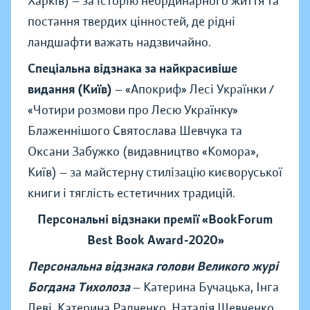
Харків) — за історію неординарного життя та
постання твердих цінностей, де рідні
ландшафти важать надзвичайно.
Спеціальна відзнака за найкрасивіше
видання (Київ)
—
«
Апокриф
»
Лесі Українки /
«
Чотири розмови про Лесю Українку
»
Блаженнішого Святослава Шевчука та
Оксани Забужко (видавництво
«
Комора
»
,
Київ) — за майстерну стилізацію києворуської
книги і тяглість естетичних традицій.
Персональні відзнаки премії
«BookForum
Best Book Award-2020»
Персональна відзнака голови Великого журі
Богдана Тихолоза
—
Катерина Бучацька, Інга
Леві, Катерина Радченко, Наталія Шевченко.