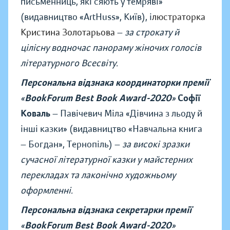
письменниць, які сяють у темряві»
(видавництво «ArtHuss», Київ), і
люстраторка
Кристина Золотарьова
—
за строкату й
цілісну водночас панораму жіночих голосів
літературного Всесвіту.
Персональна відзнака координаторки премії
«
BookForum Best Book Award-2020
»
Софії
Коваль
— Павічевич Міла
«
Дівчина з льоду й
інші казки
»
(видавництво
«Навчальна книга
—
Богдан», Тернопіль)
—
за високі зразки
сучасної літературної казки у майстерних
перекладах та лаконічно художньому
оформленні.
Персональна відзнака секретарки премії
«
BookForum Best Book Award-2020
»