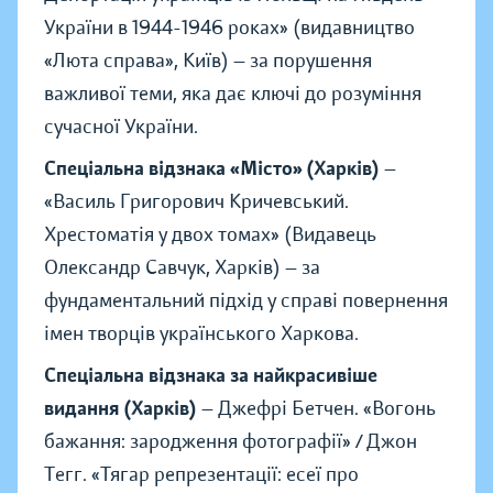
України в 1944-1946 роках
»
(видавництво
«
Люта справа
»
, Київ) — за порушення
важливої теми, яка дає ключі до розуміння
сучасної України.
Спеціальна відзнака «Місто» (Харків)
—
«
Василь Григорович Кричевський.
Хрестоматія у двох томах
»
(Видавець
Олександр Савчук, Харків) — за
фундаментальний підхід у справі повернення
імен творців українського Харкова.
Спеціальна відзнака за найкрасивіше
видання (Харків)
— Джефрі Бетчен.
«
Вогонь
бажання: зародження фотографії
»
/ Джон
Тегг.
«
Тягар репрезентації: есеї про