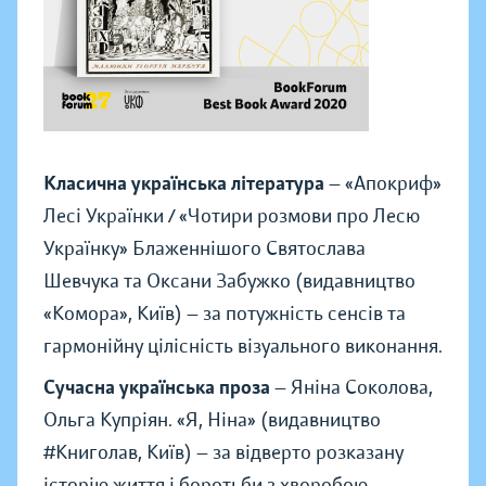
Класична українська література
—
«
Апокриф
»
Лесі Українки /
«
Чотири розмови про Лесю
Українку
»
Блаженнішого Святослава
Шевчука та Оксани Забужко (видавництво
«
Комора
»
, Київ) — за потужність сенсів та
гармонійну цілісність візуального виконання.
Сучасна українська проза
— Яніна Соколова,
Ольга Купріян.
«
Я, Ніна
»
(видавництво
#Книголав, Київ) — за відверто розказану
історію життя і боротьби з хворобою,