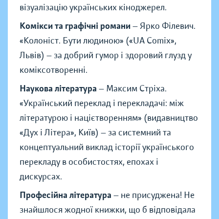
візуалізацію українських кіноджерел.
Комікси та графічні романи
— Ярко Філевич.
«
Колоніст. Бути людиною
»
(
«
UA Comix
»
,
Львів) — за добрий гумор і здоровий глузд у
коміксотворенні.
Наукова література
— Максим Стріха.
«
Український переклад і перекладачі: між
літературою і націєтворенням
»
(видавництво
«
Дух і Літера
»
, Київ) — за системний та
концептуальний виклад історії українського
перекладу в особистостях, епохах і
дискурсах.
Професійна література
— не присуджена! Не
знайшлося жодної книжки, що б відповідала