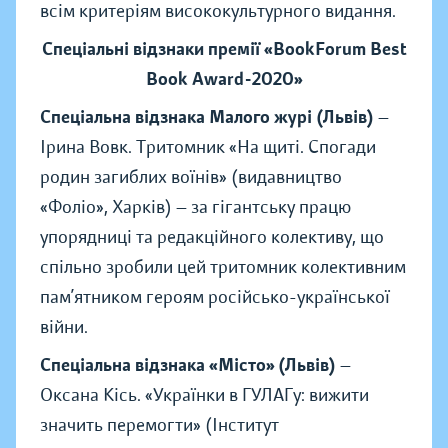
всім критеріям висококультурного видання.
Спеціальні відзнаки премії
«BookForum Best
Book Award-2020»
Спеціальна відзнака Малого журі (Львів)
—
Ірина Вовк. Тритомник «На щиті. Спогади
родин загиблих воїнів» (видавництво
«Фоліо», Харків)
—
за гігантську працю
упорядниці та редакційного колективу, що
спільно зробили цей тритомник колективним
пам’ятником героям російсько-української
війни.
Спеціальна відзнака «Місто» (Львів)
—
Оксана Кісь. «Українки в ГУЛАГу: вижити
значить перемогти» (Інститут