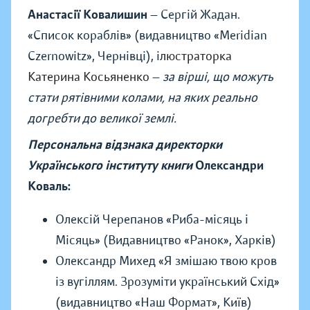
Анастасії Ковалишин
— Сергій Жадан.
«
Список кораблів
»
(видавництво
«
Meridian
Czernowitz
», Чернівці), і
люстраторка
Катерина Косьяненко
—
за вірші, що
можуть
стати рятівними колами, на яких реально
догребти до великої землі.
Персональна відзнака директорки
Українського інституту книги
Олександри
Коваль:
Олексій Черепанов «Риба-місяць і
Місяць» (Видавництво «Ранок», Харків)
Олександр Михед «Я змішаю твою кров
із вугіллям. Зрозуміти український Схід»
(видавництво «Наш Формат», Київ)