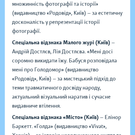
множинність фотографії та історії
»
(видавництво
«
Родовід
»
, Київ) — за естетичну
досконалість у репрезентації історії
фотографії.
Спеціальна відзнака Малого журі (Київ)
—
Андрій Достлєв, Лія Достлєва.
«
Мені досі
соромно викидати їжу. Бабуся розповідала
мені про Голодомор
»
(видавництво
«
Родовід
»
, Київ) — за мистецький підхід до
теми травматичного досвіду народу,
актуальний візуальний наратив і сучасне
видавниче втілення.
Спеціальна відзнака «Місто» (Київ)
— Елінор
Баркетт.
«
Голда
»
(видавництво
«
Vivat
»
,