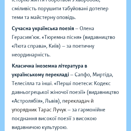
сміливість порушити табуйовані дотепер
теми та майстерну оповідь.
Сучасна українська поезія
— Олена
Герасим'юк.
«
Тюремна пісня
»
(видавництво
«
Люта справа
»
, Київ) — за поетичну
неординарність.
Класична іноземна література в
українському перекладі
— Сапфо, Миртіда,
Телесілла та інші.
«
Перші поетеси: Кодекс
давньогрецької жіночої поезії
»
(видавництво
«
Астролябія
»
, Львів), п
ерекладач й
упорядник Тарас Лучук
— за гармонійне
поєднання високої поезії з високою
видавничою культурою.