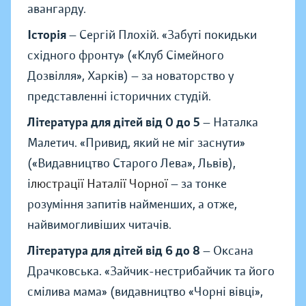
авангарду.
Історія
— Сергій Плохій.
«
Забуті покидьки
східного фронту
»
(
«
Клуб Сімейного
Дозвілля
»
, Харків) — за новаторство у
представленні історичних студій.
Література для дітей від 0 до 5
— Наталка
Малетич.
«
Привид, який не міг заснути
»
(
«
Видавництво Старого Лева
»
, Львів),
і
люстрації Наталії Чорної
— за тонке
розуміння запитів найменших, а отже,
найвимогливіших читачів.
Література для дітей від 6 до 8
— Оксана
Драчковська.
«
Зайчик-нестрибайчик та його
смілива мама
»
(видавництво
«
Чорні вівці
»
,