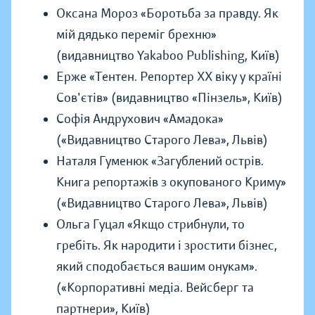
Оксана Мороз «Боротьба за правду. Як
мій дядько переміг брехню»
(видавництво Yakaboo Publishing, Київ)
Ерже «Тентен. Репортер ХХ віку у країні
Сов'єтів» (видавництво «Пінзель», Київ)
Софія Андрухович «Амадока»
(«Видавництво Старого Лева», Львів)
Наталя Гуменюк «Загублений острів.
Книга репортажів з окупованого Криму»
(«Видавництво Старого Лева», Львів)
Ольга Гуцал «Якщо стрибнули, то
гребіть. Як народити і зростити бізнес,
який сподобається вашим онукам».
(«Корпоративні медіа. Вейсберг та
партнери», Київ)