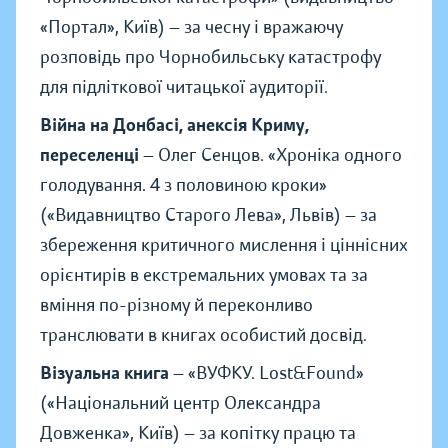
«
Портал
»
, Київ) — за чесну і вражаючу
розповідь про Чорнобильську катастрофу
для підліткової читацької аудиторії.
Війна на Донбасі, анексія Криму,
переселенці
— Олег Сенцов.
«
Хроніка одного
голодування. 4 з половиною кроки
»
(
«
Видавництво Старого Лева
»
, Львів) — за
збереження критичного мислення і ціннісних
орієнтирів в екстремальних умовах та за
вміння по-різному й переконливо
транслювати в книгах особистий досвід.
Візуальна книга
—
«
ВУФКУ. Lost&Found
»
(
«
Національний центр Олександра
Довженка
»
, Київ) — за копітку працю та