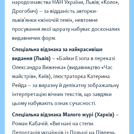
народознавства НАН України, Львів; «Коло»,
Дрогобич)
—
за відданість авторки-
львів’янки «жіночій темі», невтомне
просування якої щоразу набуває досконалих
видавничих форм.
Спеціальна відзнака за найкрасивіше
видання (Львів)
—
«Байки Езопа в переказі
Олександра Виженка» (видавництво «Час
майстрів», Київ), і
люстраторка Катерина
Рейда
—
за виразну й делікатну зображальну
інтерпретацію вічних текстів, що завдяки
цьому набувають ознак сучасності.
Спеціальна відзнака Малого журі (Харків)
—
Роман Кабачій.
«
Вигнані на степи.
Депортація українців із Польщі на Південь