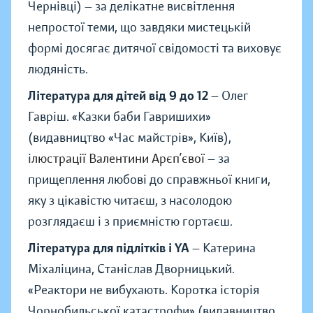
Чернівці) — за делікатне висвітлення
непростої теми, що завдяки мистецькій
формі досягає дитячої свідомості та виховує
людяність.
Література для дітей від 9 до 12
— Олег
Гавріш.
«
Казки баби Гавришихи
»
(видавництво
«
Час майстрів
»
, Київ),
і
люстрації Валентини Арєп’євої
— за
прищеплення любові до справжньої книги,
яку з цікавістю читаєш, з насолодою
розглядаєш і з приємністю гортаєш.
Література для підлітків і YA
— Катерина
Міхаліцина, Станіслав Дворницький.
«
Реактори не вибухають. Коротка історія
Чорнобильської катастрофи
»
(видавництво