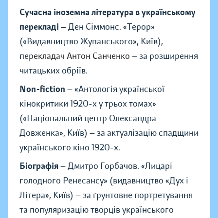
Сучасна іноземна література в українському
перекладі
— Ден Сіммонс.
«
Терор
»
(
«
Видавництво Жупанського
»
, Київ),
п
ерекладач Антон Санченко
— за розширення
читацьких обріїв.
Non-fiction
—
«
Антологія української
кінокритики 1920-х у трьох томах
»
(
«
Національний центр Олександра
Довженка
»
, Київ) — за актуалізацію спадщини
українського кіно 1920-х.
Біографія
— Дмитро Горбачов.
«
Лицарі
голодного Ренесансу
»
(видавництво
«
Дух і
Літера
»
, Київ) — за ґрунтовне портретування
та популяризацію творців українського