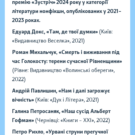
премію «Зустріч» 2024 року у категорії
літератури нонфікшн, опублікованих у 2021–
2023 роках.
Едуард Докс, «Там, де твої думки»
(Київ:
«Видавництво Веселка», 2021)
Роман Михальчук
,
«Смерть і виживання під
час Голокосту: терени сучасної Рівненщини»
(Рівне: Видавництво «Волинські обереги»,
2022)
Андрій Павлишин, «Нам і далі загрожує
вічність»
(Київ: «Дух і Літера», 2021)
Галина Петросаняк, «Наш сусід Альберт
Гофман»
(Чернівці: «Книги – ХХІ», 2022)
Петро Рихло
,
«Урвані струни прегучної