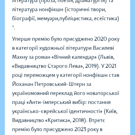
література (проза, поезія, драматургія) та
література нонфікшн (історичні твори,
біографії, мемуари,публіцистика, есеїстика)
*.
Уперше премію було присуджено 2020 року
в категорії художньої літератури Василеві
Махну за роман «Вічний календар» (Львів,
«Видавництво Старого Лева», 2019). У 2021
році переможцем у категорії нонфікшн став
Йоханан Петровський-Штерн за
україномовний переклад його новаторської
праці «Анти-імперський вибір: постання
українсько-єврейської ідентичності» (Київ,
Видавництво «Критика», 2018). Втретє
премію було присуджено 2023 року в