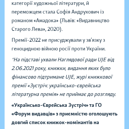
категорії художньої літератури, й
переможцем стала Софія Андрухович із
романом «Амадока» (Львів: «Видавництво
Старого Лева», 2020).
Премії-2022 не присуджували у зв’язку з
геноцидною війною росії проти України.
*На підставі ухвали Наглядової ради UJE від
2.06.2021 року, книжки, видання яких було
фінансово підтримане UJE, журі книжкової
премії «Зустріч: українсько-єврейська
літературна премія» не приймає до розгляду.
«Українсько-Єврейська Зустріч» та ГО
«Форум видавців» з приємністю оголошують
довгий список книжок-номінантів на