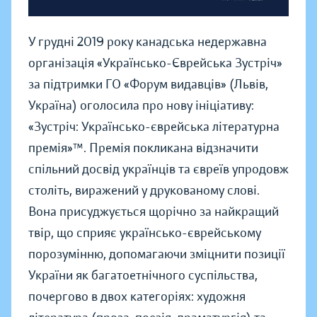
У грудні 2019 року канадська недержавна
організація «Українсько-Єврейська Зустріч»
за підтримки ГО «Форум видавців» (Львів,
Україна) оголосила про нову ініціативу:
«Зустріч: Українсько-єврейська літературна
премія»™. Премія покликана відзначити
спільний досвід українців та євреїв упродовж
століть, виражений у друкованому слові.
Вона присуджується щорічно за найкращий
твір, що сприяє українсько-єврейському
порозумінню, допомагаючи зміцнити позиції
України як багатоетнічного суспільства,
почергово в двох категоріях: художня