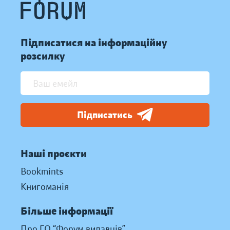
Підписатися на інформаційну
розсилку
Підписатись
Наші проєкти
Bookmints
Книгоманія
Більше інформації
Про ГО “Форум видавців”