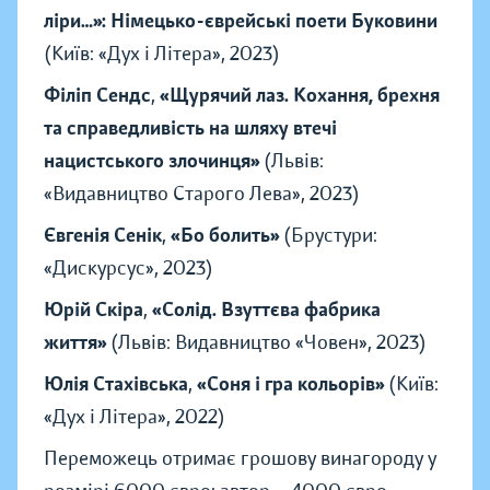
ліри…»: Німецько-єврейські поети Буковини
(Київ: «Дух і Літера», 2023)
Філіп Сендс
,
«Щурячий лаз. Кохання, брехня
та справедливість на шляху втечі
нацистського злочинця»
(Львів:
«Видавництво Старого Лева», 2023)
Євгенія Сенік
,
«Бо болить»
(Брустури:
«Дискурсус», 2023)
Юрій Скіра
,
«Солід. Взуттєва фабрика
життя»
(Львів: Видавництво «Човен», 2023)
Юлія Стахівська
,
«Соня і гра кольорів»
(Київ:
«Дух і Літера», 2022)
Переможець отримає грошову винагороду у