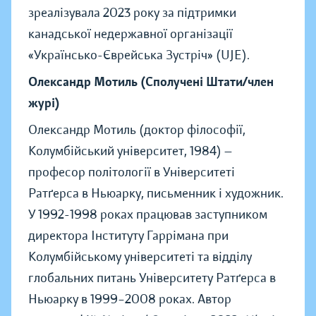
зреалізувала 2023 року за підтримки
канадської недержавної організації
«Українсько-Єврейська Зустріч» (UJE).
Олександр Мотиль (Сполучені Штати/член
журі)
Олександр Мотиль (доктор філософії,
Колумбійський університет, 1984) —
професор політології в Університеті
Ратґерса в Ньюарку, письменник і художник.
У 1992-1998 роках працював заступником
директора Інституту Гаррімана при
Колумбійському університеті та відділу
глобальних питань Університету Ратґерса в
Ньюарку в 1999–2008 роках. Автор