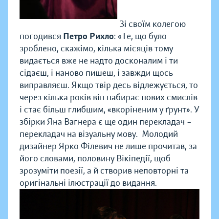
Зі своїм колегою
погодився
Петро Рихло
:
«Те, що було
зроблено, скажімо, кілька місяців тому
видається вже не надто досконалим і ти
сідаєш, і наново пишеш, і завжди щось
виправляєш. Якщо твір десь відлежується, то
через кілька років він набирає нових смислів
і стає більш глибшим, «вкоріненим у ґрунт».
У
збірки Яна Вагнера є ще один перекладач –
перекладач на візуальну мову. Молодий
дизайнер Ярко Філевич не лише прочитав, за
його словами, половину Вікіпедії, щоб
зрозуміти поезії, а й створив неповторні та
оригінальні ілюстрації до видання.