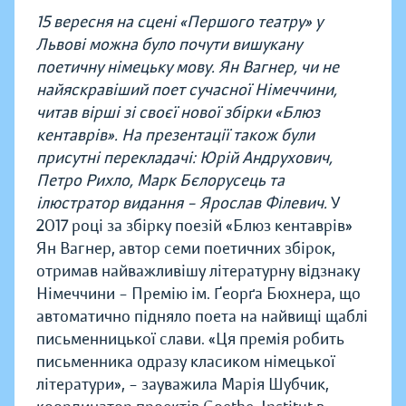
15 вересня на сцені «Першого театру» у
Львові можна було почути вишукану
поетичну німецьку мову. Ян Вагнер, чи не
найяскравіший поет сучасної Німеччини,
читав вірші зі своєї нової збірки «Блюз
кентаврів». На презентації також були
присутні перекладачі: Юрій Андрухович,
Петро Рихло, Марк Бєлорусець та
ілюстратор видання – Ярослав Філевич.
У
2017 році за збірку поезій «Блюз кентаврів»
Ян Вагнер, автор семи поетичних збірок,
отримав найважливішу літературну відзнаку
Німеччини – Премію ім. Ґеорґа Бюхнера, що
автоматично підняло поета на найвищі щаблі
письменницької слави.
«Ця премія робить
письменника одразу класиком німецької
літератури», – зауважила Марія Шуб
чик
,