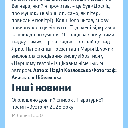
Вагнера, який я прочитав, – це був «Дослід
про мушок» (в вірші описано, як літери
повисли у повітрі). Коли його читав, знову
повернулося це відчуття. Тоді мені відкрився
ключик до розуміння. Я працював почуттями
і відчуттями», – розповідає про свій досвід
Ярко.
Наприкінці презентації Марія Шубчик
висловила сподівання знову зібратися у
«Першому театрі» із цікавим німецьким
автором.
Автор: Надія Козловська
Фотограф:
Анастасія Нібельська
Інші новини
Оголошено довгий список літературної
премії «Зустріч» 2026 року
14 Липня 10:00