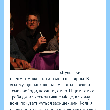
«Будь-який
предмет може стати темою для вірша. В
усьому, що навколо нас містяться великі
теми свободи, кохання, смерті
і цим темах
треба дати якесь затишне місце, в якому
вони почуватимуться захищеними. Коли я
пишу про коалу чи про пару черевиків, мені