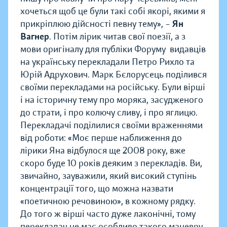
хочеться щоб це були такі собі якорі, якими я
прикріплюю дійсності певну тему», –
Ян
Вагнер
.
Потім лірик читав свої поезії, а з
мови оригіналу для публіки Форуму видавців
на українську перекладали Петро Рихло та
Юрій Адрухович. Марк Бєлорусець поділився
своїми перекладами на російську. Були вірші
і на історичну тему про моряка, засудженого
до страти, і про колючу сливу, і про яглицю.
Перекладачі поділилися своїми враженнями
від роботи:
«Моє перше наближення до
лірики Яна відбулося ще 2008 року, вже
скоро буде 10 років деяким з перекладів. Ви,
звичайно, зауважили, який високий ступінь
концентрації того, що можна назвати
«поетичною речовиною», в кожному рядку.
До того ж вірші часто дуже лаконічні, тому
перекладач не має особливо такого маневру