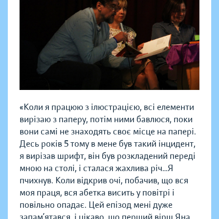
«Коли я працюю з ілюстрацією, всі елементи
вирізаю з паперу, потім ними бавлюся, поки
вони самі не знаходять своє місце на папері.
Десь років 5 тому в мене був такий інцидент,
я вирізав шрифт, він був розкладений переді
мною на столі, і сталася жахлива річ…Я
пчихнув. Коли відкрив очі, побачив, що вся
моя праця, вся абетка висить у повітрі і
повільно опадає. Цей епізод мені дуже
запам’ятався, і цікаво, що перший вірш Яна