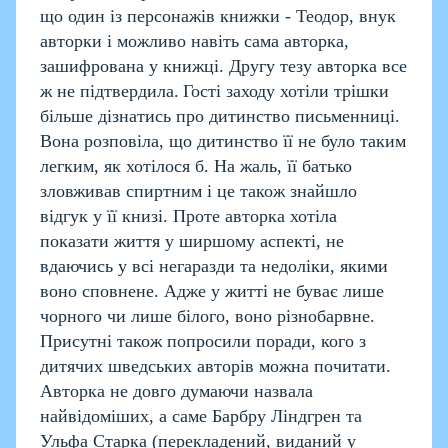
що один із персонажів книжки - Теодор, внук
авторки і можливо навіть сама авторка,
зашифрована у книжці. Другу тезу авторка все
ж не підтвердила.
Гості заходу хотіли трішки
більше дізнатись про дитинство письменниці.
Вона розповіла, що дитинство її не було таким
легким, як хотілося б. На жаль, її батько
зловживав спиртним і це також знайшло
відгук у її книзі. Проте авторка хотіла
показати життя у ширшому аспекті, не
вдаючись у всі негаразди та недоліки, якими
воно сповнене. Адже у житті не буває лише
чорного чи лише білого, воно різнобарвне.
Присутні також попросили поради, кого з
дитячих шведських авторів можна почитати.
Авторка не довго думаючи назвала
найвідоміших, а саме Барбру Ліндгрен та
Ульфа Старка (перекладений, виданий у