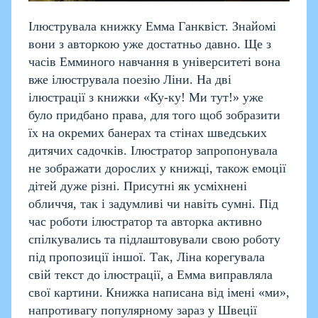
Ілюструвала книжку Емма Ганквіст. Знайомі
вони з авторкою уже достатньо давно. Ще з
часів Емминого навчання в університеті вона
вже ілюструвала поезію Ліни. На дві
ілюстрації з книжки «Ку-ку! Ми тут!» уже
було придбано права, для того щоб зобразити
їх на окремих банерах та стінах шведських
дитячих садочків. Ілюстратор запропонувала
не зображати дорослих у книжці, також емоції
дітей дуже різні. Присутні як усміхнені
обличчя, так і задумливі чи навіть сумні. Під
час роботи ілюстратор та авторка активно
спілкувались та підлаштовували свою роботу
під пропозиції іншої. Так, Ліна корегувала
свій текст до ілюстрації, а Емма виправляла
свої картини.
Книжка написана від імені «ми»,
напротивагу популярному зараз у Швеції