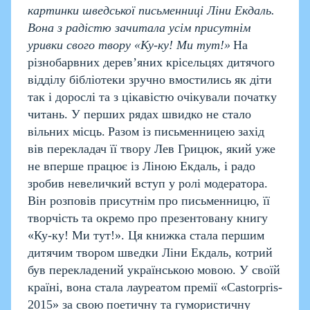
картинки шведської письменниці Ліни Екдаль.
Вона з радістю зачитала усім присутнім
уривки свого твору «Ку-ку! Ми тут!»
На
різнобарвних дерев’яних крісельцях дитячого
відділу бібліотеки зручно вмостились як діти
так і дорослі та з цікавістю очікували початку
читань. У перших рядах швидко не стало
вільних місць.
Разом із письменницею захід
вів перекладач її твору Лев Грицюк, який уже
не вперше працює із Ліною Екдаль, і радо
зробив невеличкий вступ у ролі модератора.
Він розповів присутнім про письменницю, її
творчість та окремо про презентовану книгу
«Ку-ку! Ми тут!». Ця книжка стала першим
дитячим твором шведки Ліни Екдаль, котрий
був перекладений українською мовою. У своїй
країні, вона стала лауреатом премії «
Castorpris
-
2015
» за свою поетичну та гумористичну