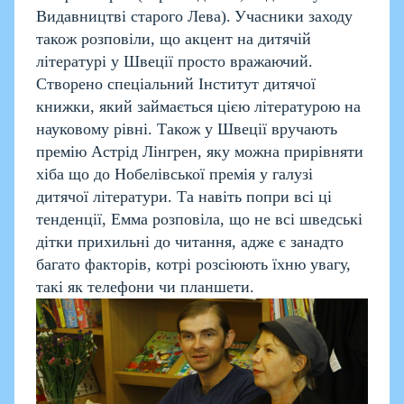
Видавництві старого Лева).
Учасники заходу
також розповіли, що акцент на дитячій
літературі у Швеції просто вражаючий.
Створено спеціальний Інститут дитячої
книжки, який займається цією літературою на
науковому рівні. Також у Швеції вручають
премію Астрід Лінгрен, яку можна прирівняти
хіба що до Нобелівської премія у галузі
дитячої літератури. Та навіть попри всі ці
тенденції, Емма розповіла, що не всі шведські
дітки прихильні до читання, адже є занадто
багато факторів, котрі розсіюють їхню увагу,
такі як телефони чи планшети.