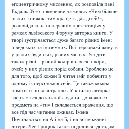
егоцентричному мисленню, як розповіла пані
Екдаль. Усе спрямоване на «нас». «Чим більше
різних книжок, тим краще ж для дітей!», -
розповідала на попередніх презентаціях у
рамках львівського Форуму авторка книги.
У
творі зустрічаються дуже багато різних імен:
шведських та іноземних. Всі персонажі живуть
у різних будинках, різних місцях. Усі діти
також різні – різний колір волосся, шкіри,
очей; у них різних порід собаки. Зроблено це
для того, щоб кожен її читач зміг побачити у
одному із персонажів себе. Це також можна
помітити по ілюстраціях. У книжці авторка
звертається до кожної людини, до кожного
предмета на «ти» і складається враження, що
все під час читання оживає. Імена
Починаються на А і на Б, і на всі можливі
літери.
Лев Грицюк також поділився здогадом,