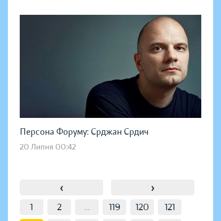
Персона Форуму: Срджан Срдич
20 Липня 00:42
‹
›
1
2
...
119
120
121