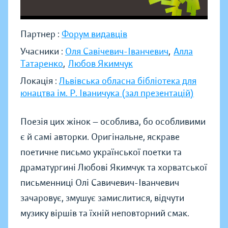
Партнер :
Форум видавців
Учасники :
Оля Савічевич-Іванчевич
,
Алла
Татаренко
,
Любов Якимчук
Локація :
Львівська обласна бібліотека для
юнацтва ім. Р. Іваничука (зал презентацій)
Поезія цих жінок — особлива, бо особливими
є й самі авторки. Оригінальне, яскраве
поетичне письмо української поетки та
драматургині Любові Якимчук та хорватської
письменниці Олі Савичевич-Іванчевич
зачаровує, змушує замислитися, відчути
музику віршів та їхній неповторний смак.