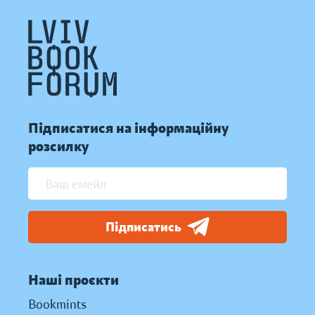
Підписатися на інформаційну
розсилку
Підписатись
Наші проєкти
Bookmints