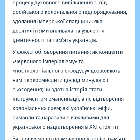
процесу духовного вивільнення з-під
російського колоніального підпорядкування,
здолання імперської спадщини, яка
десятиліттями впливала на уявлення,
ідентичності та пам’ять українців.
У фокусі обговорення питання: як концепти
«червоного імперіалізму» та
«постколоніального екзодусу» дозволяють
нам переосмислити досвід минулого і
сьогодення; чи здатна історія стати
інструментом емансипації, а не відтворення
колоніальних схем; які українські міфи,
символи та наративи є важливими для
українського націєтворення в ХХІ столітті;
Запрошуємо до розмови про історію, пам’ять