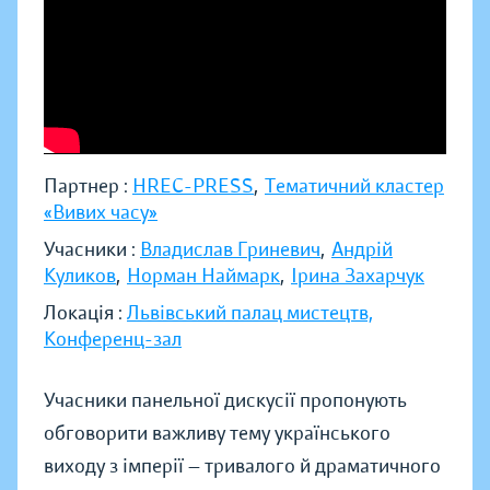
Партнер :
HREC-PRESS
,
Тематичний кластер
«Вивих часу»
Учасники :
Владислав Гриневич
,
Андрій
Куликов
,
Норман Наймарк
,
Ірина Захарчук
Локація :
Львівський палац мистецтв,
Конференц-зал
Учасники панельної дискусії пропонують
обговорити важливу тему українського
виходу з імперії — тривалого й драматичного