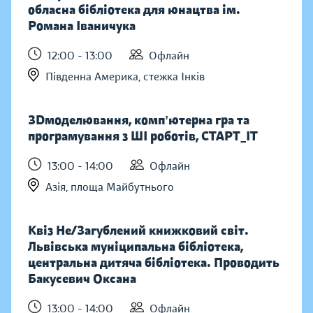
обласна бібліотека для юнацтва ім.
Романа Іваничука
12:00 - 13:00
Офлайн
Південна Америка, стежка Інків
ЗDмоделювання, компʼютерна гра та
програмування з ШІ роботів, СТАРТ_ІТ
13:00 - 14:00
Офлайн
Азія, площа Майбутнього
Квіз Не/Загублений книжковий світ.
Львівська муніципальна бібліотека,
центральна дитяча бібліотека. Проводить
Бакусевич Оксана
13:00 - 14:00
Офлайн