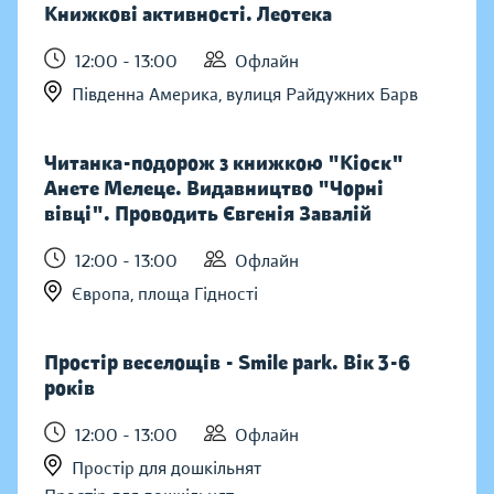
Книжкові активності. Леотека
12:00 - 13:00
Офлайн
Південна Америка, вулиця Райдужних Барв
Читанка-подорож з книжкою "Кіоск"
Анете Мелеце. Видавництво "Чорні
вівці". Проводить Євгенія Завалій
12:00 - 13:00
Офлайн
Європа, площа Гідності
Простір веселощів - Smile park. Вік 3-6
років
12:00 - 13:00
Офлайн
Простір для дошкільнят