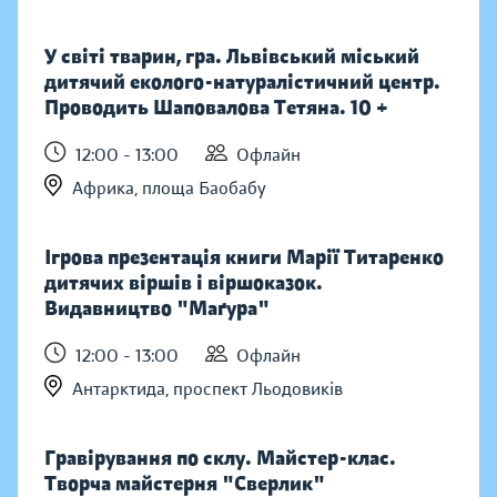
У світі тварин, гра. Львівський міський
дитячий еколого-натуралістичний центр.
Проводить Шаповалова Тетяна. 10 +
12:00 - 13:00
Офлайн
Африка, площа Баобабу
Ігрова презентація книги Марії Титаренко
дитячих віршів і віршоказок.
Видавництво "Маґура"
12:00 - 13:00
Офлайн
Антарктида, проспект Льодовиків
Гравірування по склу. Майстер-клас.
Творча майстерня "Сверлик"