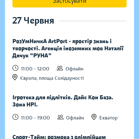
Застосувати
27 Червня
РозУмНичкА ArtPort - простір знань і
творчості. Агенція іноземних мов Наталії
Дячук "РУНА"
11:00 - 12:00
Офлайн
Європа, площа Солідарності
Ігротека для підлітків. Дайс Кон База.
Зона НРІ.
11:00 - 19:00
Офлайн
Екватор
Спорт-Тайм: розмова з олімпійцем