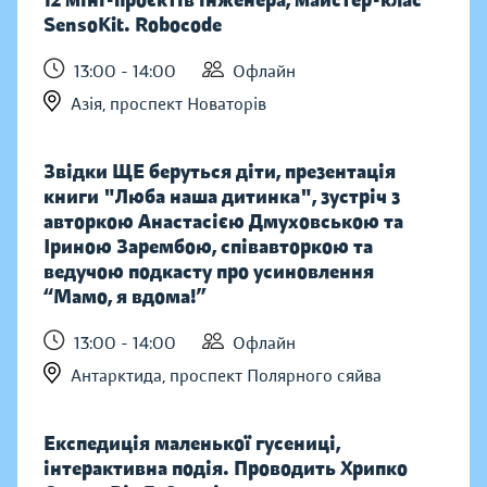
12 міні-проєктів інженера, майстер-клас
SensoKit. Robocode
13:00 - 14:00
Офлайн
Азія, проспект Новаторів
Звідки ЩЕ беруться діти, презентація
книги "Люба наша дитинка", зустріч з
авторкою Анастасією Дмуховською та
Іриною Зарембою, співавторкою та
ведучою подкасту про усиновлення
“Мамо, я вдома!”
13:00 - 14:00
Офлайн
Антарктида, проспект Полярного сяйва
Експедиція маленької гусениці,
інтерактивна подія. Проводить Хрипко