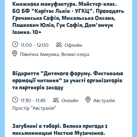
Книжкова мануфактура. Майстер-клас.
БО БФ "Карітас Львів - УГКЦ". Проводять
Гречанська Софія, Михальська Оксана,
Пашкевич Юлія, Гук Софія, Дем'янчук
Іванна. 10+
11:00 - 12:00
Офлайн
Північна Америка, Великі озера
Відкриття "Дитячого форуму. Фестивалю
промоції читання" за участі організаторів
та партнерів заходу
11:30 - 11:45
Онлайн
Австралія
Простір "Австралія"
Загублені в таборі. Велика пригода з
письменницею Настею Музиченко.