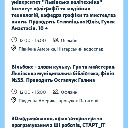
університет "Львівська політехніка"
Інститут поліграфії та медійних
технологій, кафедра графіки та мистецтва
книги. Проводять Стемпіцька Юлія, Гучек
Анастасія. 10 +
12:00 - 13:00
Офлайн
Північна Америка, Ніагарський водоспад
Більбоке - злови кульку. Гра та майстерка.
Львівська муніципальна бібліотека, філія
№35. Проводить Остапчук Галина
12:00 - 13:00
Офлайн
Південна Америка, провулок Патагонії
ЗDмоделювання, компʼютерна гра та
програмування з ШІ роботів, СТАРТ_ІТ