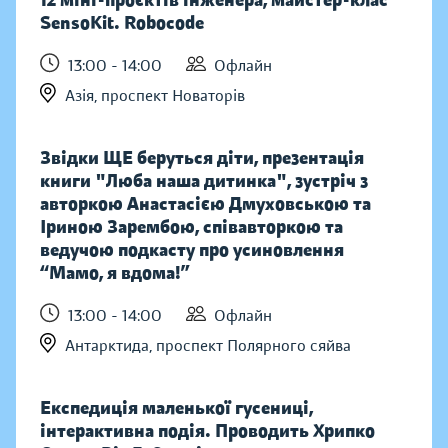
12 міні-проєктів інженера, майстер-клас
SensoKit. Robocode
13:00 - 14:00
Офлайн
Азія, проспект Новаторів
Звідки ЩЕ беруться діти, презентація
книги "Люба наша дитинка", зустріч з
авторкою Анастасією Дмуховською та
Іриною Зарембою, співавторкою та
ведучою подкасту про усиновлення
“Мамо, я вдома!”
13:00 - 14:00
Офлайн
Антарктида, проспект Полярного сяйва
Експедиція маленької гусениці,
інтерактивна подія. Проводить Хрипко