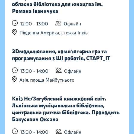
обласна бібліотека для юнацтва ім.
Романа Іваничука
12:00 - 13:00
Офлайн
Південна Америка, стежка Інків
ЗDмоделювання, компʼютерна гра та
програмування з ШІ роботів, СТАРТ_ІТ
13:00 - 14:00
Офлайн
Азія, площа Майбутнього
Квіз Не/Загублений книжковий світ.
Львівська муніципальна бібліотека,
центральна дитяча бібліотека. Проводить
Бакусевич Оксана
13:00 - 14:00
Офлайн