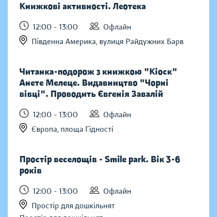
Книжкові активності. Леотека
12:00 - 13:00
Офлайн
Південна Америка, вулиця Райдужних Барв
Читанка-подорож з книжкою "Кіоск"
Анете Мелеце. Видавництво "Чорні
вівці". Проводить Євгенія Завалій
12:00 - 13:00
Офлайн
Європа, площа Гідності
Простір веселощів - Smile park. Вік 3-6
років
12:00 - 13:00
Офлайн
Простір для дошкільнят