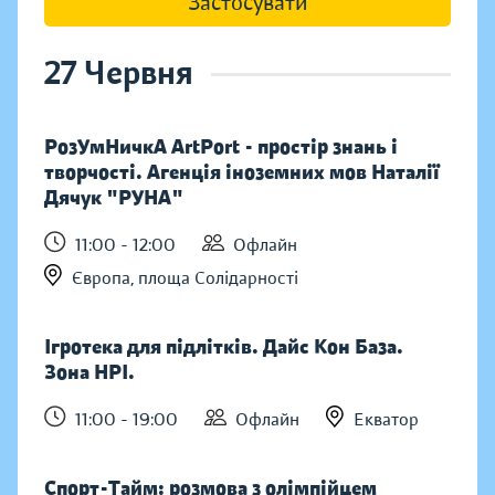
Застосувати
27 Червня
РозУмНичкА ArtPort - простір знань і
творчості. Агенція іноземних мов Наталії
Дячук "РУНА"
11:00 - 12:00
Офлайн
Європа, площа Солідарності
Ігротека для підлітків. Дайс Кон База.
Зона НРІ.
11:00 - 19:00
Офлайн
Екватор
Спорт-Тайм: розмова з олімпійцем