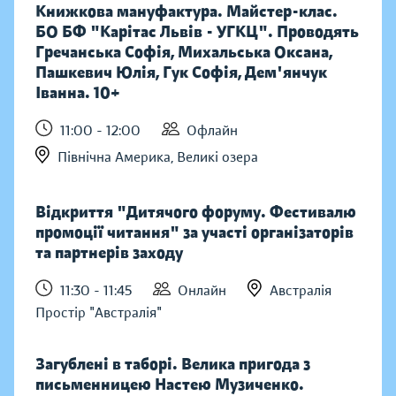
Книжкова мануфактура. Майстер-клас.
БО БФ "Карітас Львів - УГКЦ". Проводять
Гречанська Софія, Михальська Оксана,
Пашкевич Юлія, Гук Софія, Дем'янчук
Іванна. 10+
11:00 - 12:00
Офлайн
Північна Америка, Великі озера
Відкриття "Дитячого форуму. Фестивалю
промоції читання" за участі організаторів
та партнерів заходу
11:30 - 11:45
Онлайн
Австралія
Простір "Австралія"
Загублені в таборі. Велика пригода з
письменницею Настею Музиченко.