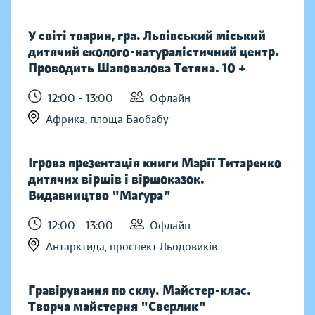
У світі тварин, гра. Львівський міський
дитячий еколого-натуралістичний центр.
Проводить Шаповалова Тетяна. 10 +
12:00 - 13:00
Офлайн
Африка, площа Баобабу
Ігрова презентація книги Марії Титаренко
дитячих віршів і віршоказок.
Видавництво "Маґура"
12:00 - 13:00
Офлайн
Антарктида, проспект Льодовиків
Гравірування по склу. Майстер-клас.
Творча майстерня "Сверлик"