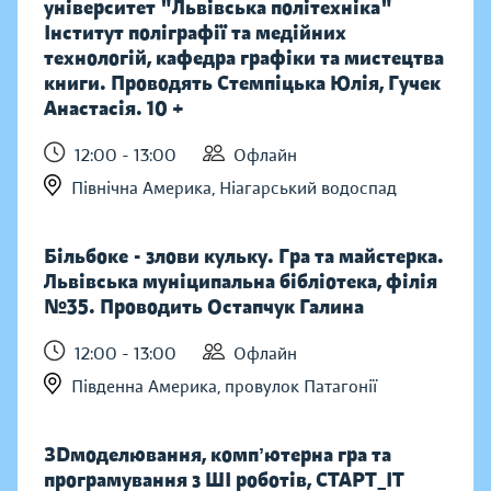
університет "Львівська політехніка"
Інститут поліграфії та медійних
технологій, кафедра графіки та мистецтва
книги. Проводять Стемпіцька Юлія, Гучек
Анастасія. 10 +
12:00 - 13:00
Офлайн
Північна Америка, Ніагарський водоспад
Більбоке - злови кульку. Гра та майстерка.
Львівська муніципальна бібліотека, філія
№35. Проводить Остапчук Галина
12:00 - 13:00
Офлайн
Південна Америка, провулок Патагонії
ЗDмоделювання, компʼютерна гра та
програмування з ШІ роботів, СТАРТ_ІТ